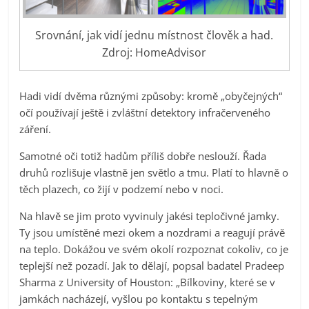
Srovnání, jak vidí jednu místnost člověk a had.
Zdroj: HomeAdvisor
Hadi vidí dvěma různými způsoby: kromě „obyčejných“
očí používají ještě i zvláštní detektory infračerveného
záření.
Samotné oči totiž hadům příliš dobře neslouží. Řada
druhů rozlišuje vlastně jen světlo a tmu. Platí to hlavně o
těch plazech, co žijí v podzemí nebo v noci.
Na hlavě se jim proto vyvinuly jakési tepločivné jamky.
Ty jsou umístěné mezi okem a nozdrami a reagují právě
na teplo. Dokážou ve svém okolí rozpoznat cokoliv, co je
teplejší než pozadí. Jak to dělají, popsal badatel Pradeep
Sharma z University of Houston: „Bílkoviny, které se v
jamkách nacházejí, vyšlou po kontaktu s tepelným