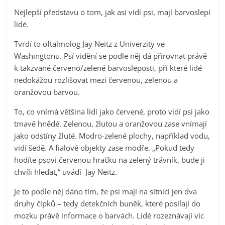
Nejlepší představu o tom, jak asi vidí psi, mají barvoslepí
lidé.
Tvrdí to oftalmolog Jay Neitz z Univerzity ve
Washingtonu. Psí vidění se podle něj dá přirovnat právě
k takzvané červeno/zelené barvosleposti, při které lidé
nedokážou rozlišovat mezi červenou, zelenou a
oranžovou barvou.
To, co vnímá většina lidí jako červené, proto vidí psi jako
tmavě hnědé. Zelenou, žlutou a oranžovou zase vnímají
jako odstíny žluté. Modro-zelené plochy, například vodu,
vidí šedě. A fialové objekty zase modře. „Pokud tedy
hodíte psovi červenou hračku na zelený trávník, bude ji
chvíli hledat,“ uvádí Jay Neitz.
Je to podle něj dáno tím, že psi mají na sítnici jen dva
druhy čípků – tedy detekčních buněk, které posílají do
mozku právě informace o barvách. Lidé rozeznávají víc