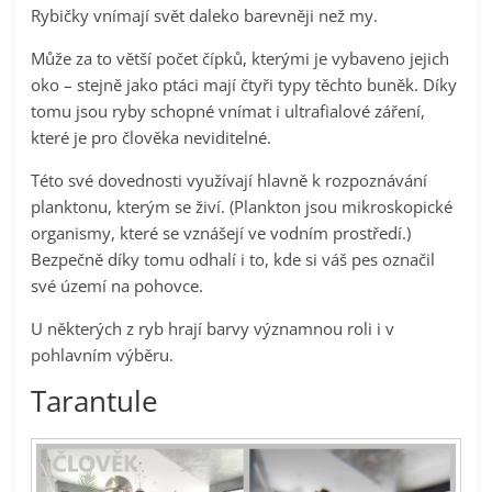
Rybičky vnímají svět daleko barevněji než my.
Může za to větší počet čípků, kterými je vybaveno jejich
oko – stejně jako ptáci mají čtyři typy těchto buněk. Díky
tomu jsou ryby schopné vnímat i ultrafialové záření,
které je pro člověka neviditelné.
Této své dovednosti využívají hlavně k rozpoznávání
planktonu, kterým se živí. (Plankton jsou mikroskopické
organismy, které se vznášejí ve vodním prostředí.)
Bezpečně díky tomu odhalí i to, kde si váš pes označil
své území na pohovce.
U některých z ryb hrají barvy významnou roli i v
pohlavním výběru.
Tarantule