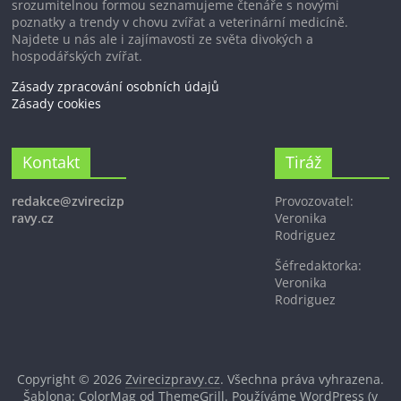
srozumitelnou formou seznamujeme čtenáře s novými
poznatky a trendy v chovu zvířat a veterinární medicíně.
Najdete u nás ale i zajímavosti ze světa divokých a
hospodářských zvířat.
Zásady zpracování osobních údajů
Zásady cookies
Kontakt
Tiráž
redakce@zvirecizp
Provozovatel:
ravy.cz
Veronika
Rodriguez
Šéfredaktorka:
Veronika
Rodriguez
Copyright © 2026
Zvirecizpravy.cz
. Všechna práva vyhrazena.
Šablona: ColorMag od
ThemeGrill
. Používáme
WordPress
(v