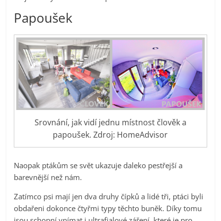
Papoušek
Srovnání, jak vidí jednu místnost člověk a
papoušek. Zdroj: HomeAdvisor
Naopak ptákům se svět ukazuje daleko pestřejší a
barevnější než nám.
Zatímco psi mají jen dva druhy čípků a lidé tři, ptáci byli
obdařeni dokonce čtyřmi typy těchto buněk. Díky tomu
jsou schopní vnímat i ultrafialové záření, které je pro