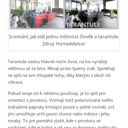
Srovnání, jak vidí jednu místnost člověk a tarantule.
Zdroj: HomeAdvisor
Tarantule vedou hlavně noční život, na lov vyrážejí
většinou až za šera. Mívají proto špatný zrak. Spoléhají
se spíš na své chlupaté nohy, díky kterým z okolí cítí
vibrace.
Pokud svoje oči k něčemu používají, je to spíš pro
orientaci v prostoru. Vnímají totiž polarizované světlo
(odražené paprsky kmitající pouze v jedné rovině), což
jim umožňuje určit pozici slunce nebo měsíce i přes
mraky. To jim pomáhá zjistit, kde v prostoru se
nacházejí, kde je kořist a jak se s ní dostanou zpátky do