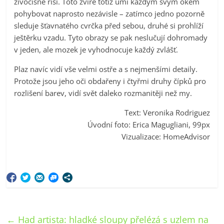
živočišné říši. Toto zvíře totiž umí každým svým okem
pohybovat naprosto nezávisle – zatímco jedno pozorně
sleduje šťavnatého cvrčka před sebou, druhé si prohlíží
ještěrku vzadu. Tyto obrazy se pak neslučují dohromady
v jeden, ale mozek je vyhodnocuje každý zvlášť.
Plaz navíc vidí vše velmi ostře a s nejmenšími detaily.
Protože jsou jeho oči obdařeny i čtyřmi druhy čípků pro
rozlišení barev, vidí svět daleko rozmanitěji než my.
Text: Veronika Rodriguez
Úvodní foto: Erica Magugliani, 99px
Vizualizace: HomeAdvisor
←
Had artista: hladké sloupy přelézá s uzlem na