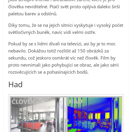
člověka neviditelné. Ptačí svět proto oplývá daleko širší
paletou barev a odstínů.
Díky tomu, že se na jejich sítnici vyskytuje i vysoký počet
světločivných buněk, navíc vidí velmi ostře.
Pokud by se s lidmi dívali na televizi, asi by je to moc
nebavilo. Dokážou totiž rozlišit až 150 obrázků za
sekundu, což jeskoro osmkrát víc než člověk. Film by
proto nevnímali jako pohybující se obraz, ale jako sérii
rozsvěcujících se a pohasínajících bodů.
Had