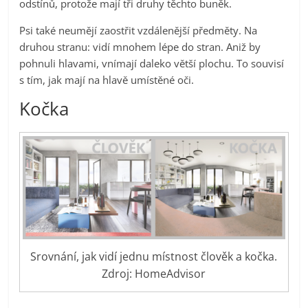
odstínů, protože mají tři druhy těchto buněk.
Psi také neumějí zaostřit vzdálenější předměty. Na
druhou stranu: vidí mnohem lépe do stran. Aniž by
pohnuli hlavami, vnímají daleko větší plochu. To souvisí
s tím, jak mají na hlavě umístěné oči.
Kočka
Srovnání, jak vidí jednu místnost člověk a kočka.
Zdroj: HomeAdvisor