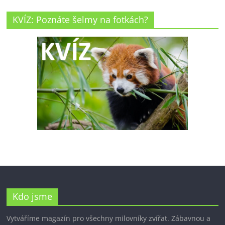
KVÍZ: Poznáte šelmy na fotkách?
Kdo jsme
Vytváříme magazín pro všechny milovníky zvířat. Zábavnou a