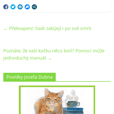
←
Překvapení: hadi zabíjejí i po své smrti
Poznáte, že vaši kočku něco bolí? Pomoci může
jednoduchý manuál
→
Povídky Josefa Dubna