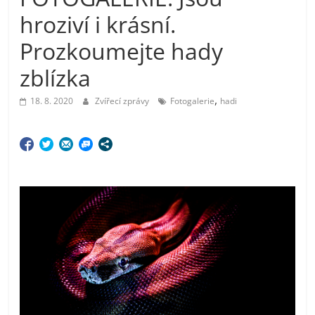
hroziví i krásní.
Prozkoumejte hady
zblízka
,
18. 8. 2020
Zvířecí zprávy
Fotogalerie
hadi