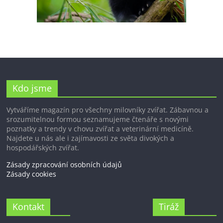
Kdo jsme
Vytváříme magazín pro všechny milovníky zvířat. Zábavnou a
srozumitelnou formou seznamujeme čtenáře s novými
poznatky a trendy v chovu zvířat a veterinární medicíně.
Najdete u nás ale i zajímavosti ze světa divokých a
hospodářských zvířat.
Zásady zpracování osobních údajů
Zásady cookies
Kontakt
Tiráž