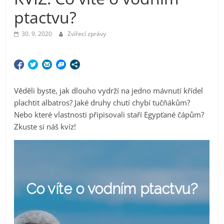
ptactvu?
30. 9. 2020
Zvířecí zprávy
Věděli byste, jak dlouho vydrží na jedno mávnutí křídel
plachtit albatros? Jaké druhy chutí chybí tučňákům?
Nebo které vlastnosti připisovali staří Egypťané čápům?
Zkuste si náš kvíz!