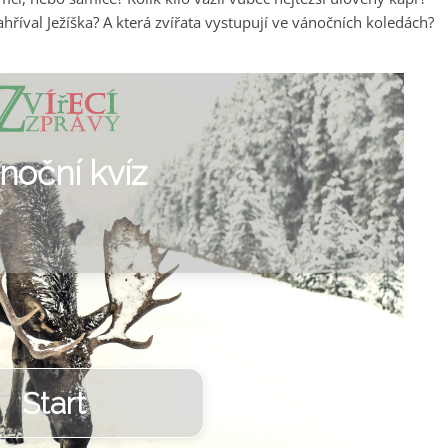
zahříval Ježíška? A která zvířata vystupují ve vánočních koledách?