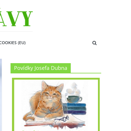
COOKIES (EU)
Povídky Josefa Dubna