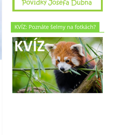
KVÍZ: Poznáte šelmy na fotkách?