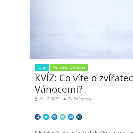
Kvízy
Veronika Rodriguez
KVÍZ: Co víte o zvířate
Vánocemi?
19. 12. 2020
Zvířecí zprávy
Kdo táhne Santovy sáně s dárky? Jsou to sobí sam