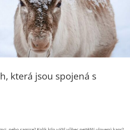
ch, která jsou spojená s
ci, nebo samice? Kolik kilo vážil vůbec nejtěžší ulovený kapr?