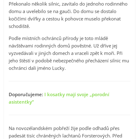
Překonalo několik silnic, zavítalo do jednoho rodinného
domu a uvelebilo se na gauči. Do domu se dostalo
kočičími dvířky a cestou k pohovce muselo překonat
schodiště.
Podle místních ochránců přírody je toto mládě
návštěvami rodinných domů pověstné. Už dříve jej
vyzvedávali v jiných domech a vraceli zpět k moři. Při
jeho štěstí v podobě nebezpečného přecházení silnic mu
ochránci dali jméno Lucky.
Doporučujeme:
I kosatky mají svoje „porodní
asistentky“
Na novozélandském pobřeží žije podle odhadů přes
padesát tisíc chráněných lachtanů Forsterových. Před