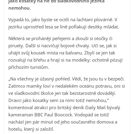
jako kosatky na ně do sladkovodního jezírka
nemohou.
Vypadá to, jako byste se ocitli na lachtaní plovárně. V
jezírku uprostřed lesa se líně poflakují desítky mláďat.
Některá se prohánějí peřejemi a zkouší si otočky či
piruety. Další si nacvičují bojové chvaty. Učí se, jak si
uhájit svůj kousek místa na balvanu. Zbylí se jen tak
rozvalují na břehu a hrají si na modelky: ochotně pózují
příchozím turistům.
„Na všechny je úžasný pohled. Vědí, že jsou tu v bezpečí.
Zatímco mamky loví v nedalekém oceánu potravu, oni si
ve sladkovodní školce jen tak bezstarostně dovádějí.
Dravci jako kosatky sem za nimi totiž nemohou,“
komentoval atrakci pro britský deník Daily Mail bývalý
kameraman BBC Paul Boocock. Vodopád se totiž
nachází jen pár minut od jeho současného domova a
hotelu, který si založil.