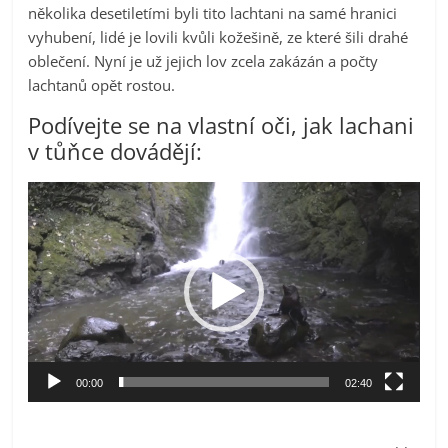
několika desetiletími byli tito lachtani na samé hranici
vyhubení, lidé je lovili kvůli kožešině, ze které šili drahé
oblečení. Nyní je už jejich lov zcela zakázán a počty
lachtanů opět rostou.
Podívejte se na vlastní oči, jak lachani
v tůňce dovádějí:
Video
přehrávač
00:00
02:40