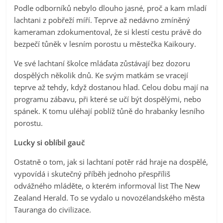
Podle odborníků nebylo dlouho jasné, proč a kam mladí
lachtani z pobřeží míří. Teprve až nedávno zmíněný
kameraman zdokumentoval, že si klestí cestu právě do
bezpečí tůněk v lesním porostu u městečka Kaikoury.
Ve své lachtaní školce mláďata zůstávají bez dozoru
dospělých několik dnů. Ke svým matkám se vracejí
teprve až tehdy, když dostanou hlad. Celou dobu mají na
programu zábavu, při které se učí být dospělými, nebo
spánek. K tomu uléhají poblíž tůně do hrabanky lesního
porostu.
Lucky si oblíbil gauč
Ostatně o tom, jak si lachtaní potěr rád hraje na dospělé,
vypovídá i skutečný příběh jednoho přespříliš
odvážného mláděte, o kterém informoval list The New
Zealand Herald. To se vydalo u novozélandského města
Tauranga do civilizace.