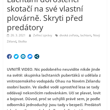
skotačí na své vlastní
plovárně. Skryti před
predátory
,
,
26. 3. 2021
Zvířecí zprávy
divoká zvířata
lachtani
Nový
,
Zéland
školka
UVNITŘ VIDEO. Nic podobného neuvidíte nikde jinde
na světě: skupinka lachtaních puberťáků si udělala z
vnitrozemského vodopádu Ohau na Novém Zélandu
osobní bazén. Ve sladké vodě uprostřed lesa se tady
oddávají nekončícím radovánkám. Učí se plavat, lovit
a bojovat. Důvod, proč se uchýlili právě sem, je podle
odborníků jednoduchý: jsou tady v bezpečí. Predátoři