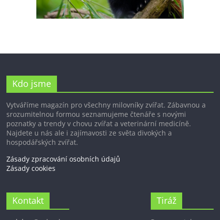
Kdo jsme
Vytváříme magazín pro všechny milovníky zvířat. Zábavnou a
srozumitelnou formou seznamujeme čtenáře s novými
poznatky a trendy v chovu zvířat a veterinární medicíně.
Najdete u nás ale i zajímavosti ze světa divokých a
hospodářských zvířat.
Zásady zpracování osobních údajů
Zásady cookies
Kontakt
Tiráž