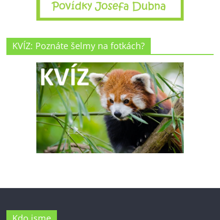
KVÍZ: Poznáte šelmy na fotkách?
Kdo jsme