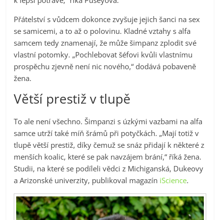
k lepší potravě,“ říká Puseyová.
Přátelství s vůdcem dokonce zvyšuje jejich šanci na sex
se samicemi, a to až o polovinu. Kladné vztahy s alfa
samcem tedy znamenají, že může šimpanz zplodit své
vlastní potomky. „Pochlebovat šéfovi kvůli vlastnímu
prospěchu zjevně není nic nového,“ dodává pobaveně
žena.
Větší prestiž v tlupě
To ale není všechno. Šimpanzi s úzkými vazbami na alfa
samce utrží také míň šrámů při potyčkách. „Mají totiž v
tlupě větší prestiž, díky čemuž se snáz přidají k některé z
menších koalic, které se pak navzájem brání,“ říká žena.
Studii, na které se podíleli vědci z Michiganská, Dukeovy
a Arizonské univerzity, publikoval magazín
iScience
.