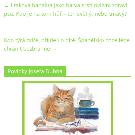
←
I taková banalita jako barva srsti ovlivní zdraví
psa. Kdo je na tom hůř – ten světlý, nebo tmavý?
Kdo týrá zvíře, přijde i o dítě. Španělsko chce lépe
chránit bezbranné
→
Povídky Josefa Dubna