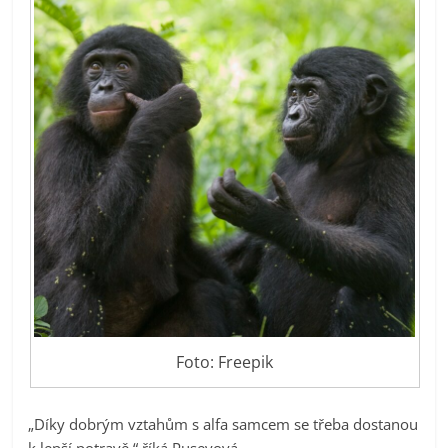
Foto: Freepik
„Díky dobrým vztahům s alfa samcem se třeba dostanou