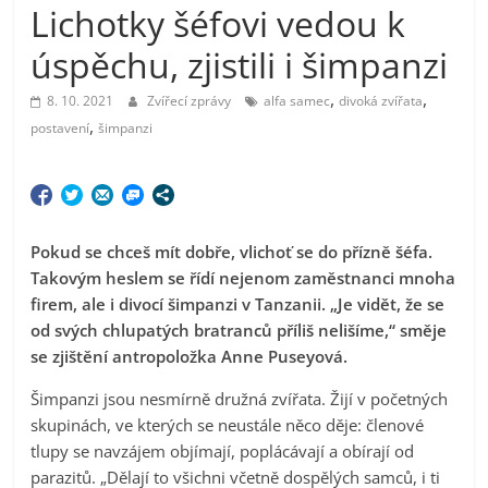
Lichotky šéfovi vedou k
úspěchu, zjistili i šimpanzi
,
,
8. 10. 2021
Zvířecí zprávy
alfa samec
divoká zvířata
,
postavení
šimpanzi
Pokud se chceš mít dobře, vlichoť se do přízně šéfa.
Takovým heslem se řídí nejenom zaměstnanci mnoha
firem, ale i divocí šimpanzi v Tanzanii. „Je vidět, že se
od svých chlupatých bratranců příliš nelišíme,“ směje
se zjištění antropoložka
Anne Puseyová.
Šimpanzi jsou nesmírně družná zvířata. Žijí v početných
skupinách, ve kterých se neustále něco děje: členové
tlupy se navzájem objímají, poplácávají a obírají od
parazitů. „Dělají to všichni včetně dospělých samců, i ti