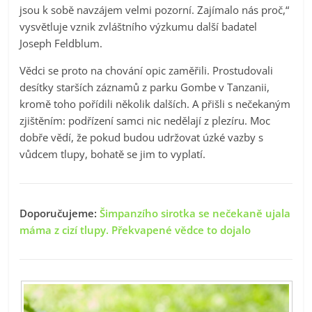
jsou k sobě navzájem velmi pozorní. Zajímalo nás proč,“
vysvětluje vznik zvláštního výzkumu další badatel
Joseph Feldblum.
Vědci se proto na chování opic zaměřili. Prostudovali
desítky starších záznamů z parku Gombe v Tanzanii,
kromě toho pořídili několik dalších. A přišli s nečekaným
zjištěním: podřízení samci nic nedělají z plezíru. Moc
dobře vědí, že pokud budou udržovat úzké vazby s
vůdcem tlupy, bohatě se jim to vyplatí.
Doporučujeme:
Šimpanzího sirotka se nečekaně ujala
máma z cizí tlupy. Překvapené vědce to dojalo