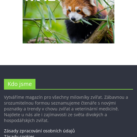
Kdo jsme
Vytváříme magazín pro všechny milovníky zvířat. Zábavnou a
srozumitelnou formou seznamujeme čtenáře s novými
poznatky a trendy v chovu zvířat a veterinární medicíně.
Najdete u nás ale i zajímavosti ze světa divokých a
hospodářských zvířat.
Zásady zpracování osobních údajů
Zásady cookies