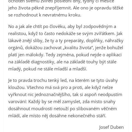
ochoten svému zvířeti poslední dny, týdny či měsíce
jeho života pěkně znepříjemnit. Ale ono je opravdu těžké
se rozhodnout k nevratnému kroku.
No a jak ale chtít po člověku, aby byl zodpovědným a
realistou, když to často nedokáže se svým zvířátkem. Jak
lákavě znějí sliby, že ty a ty preparáty, doplňky, náhražky
orgánů, dokážou zachovat „kvalitu života“, jenže bohužel
platí jen málokdy. Tedy zejména, pokud nejde o aplikaci
na základě diagnostiky, ale na základě touhy být stále
mladý, pokud ne stále mladší a mladší.
Je to pravda trochu tenký led, na kterém se tyto úvahy
kloužou. Všechno má svá pro a proti, ale když nelze
vyřknout nic jednoznačnějšího, tak si aspoň neodpustím
varování: Každý by se měl zamyslet, zda místo snahy
dosáhnout moudrosti netouží po slibovaném věčném
mládí, ale místo něj dosáhne nekonečného stáří.
Josef Duben