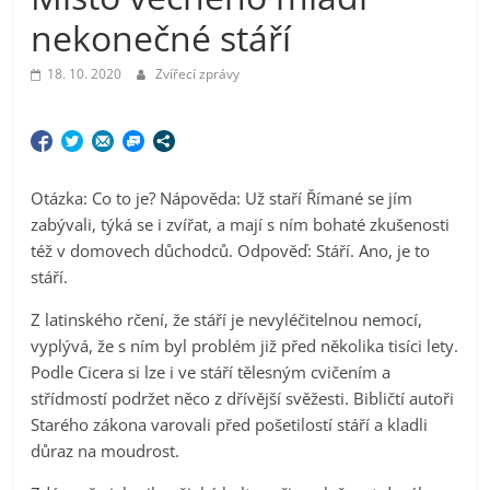
nekonečné stáří
18. 10. 2020
Zvířecí zprávy
Otázka: Co to je? Nápověda: Už staří Římané se jím
zabývali, týká se i zvířat, a mají s ním bohaté zkušenosti
též v domovech důchodců. Odpověď: Stáří. Ano, je to
stáří.
Z latinského rčení, že stáří je nevyléčitelnou nemocí,
vyplývá, že s ním byl problém již před několika tisíci lety.
Podle Cicera si lze i ve stáří tělesným cvičením a
střídmostí podržet něco z dřívější svěžesti. Bibličtí autoři
Starého zákona varovali před pošetilostí stáří a kladli
důraz na moudrost.