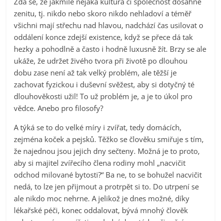
Zdá se, že jakmile nějaká kultura či společnost dosáhne
zenitu, tj. nikdo nebo skoro nikdo nehladoví a téměř
všichni mají střechu nad hlavou, nadchází čas usilovat o
oddálení konce zdejší existence, když se přece dá tak
hezky a pohodlně a často i hodně luxusně žít. Brzy se ale
ukáže, že udržet živého tvora při životě po dlouhou
dobu zase není až tak velký problém, ale těžší je
zachovat fyzickou i duševní svěžest, aby si dotyčný té
dlouhověkosti užil! To už problém je, a je to úkol pro
vědce. Anebo pro filosofy?
A týká se to do velké míry i zvířat, tedy domácích,
zejména koček a pejsků. Těžko se člověku smiřuje s tím,
že najednou jsou jejich dny sečteny. Možná je to proto,
aby si majitel zvířecího člena rodiny mohl „nacvičit
odchod milované bytosti?“ Ba ne, to se bohužel nacvičit
nedá, to lze jen přijmout a protrpět si to. Do utrpení se
ale nikdo moc nehrne. A jelikož je dnes možné, díky
lékařské péči, konec oddalovat, bývá mnohý člověk