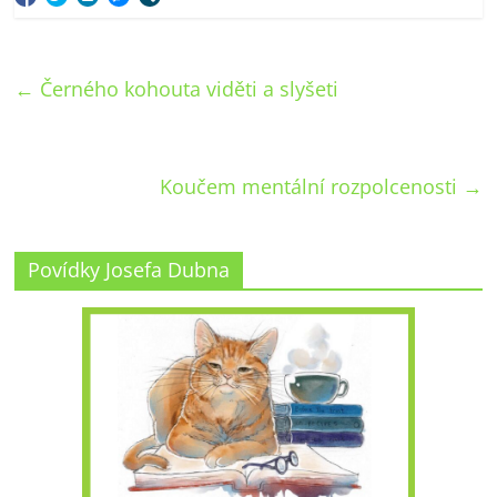
←
Černého kohouta viděti a slyšeti
Koučem mentální rozpolcenosti
→
Povídky Josefa Dubna