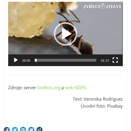
Video
přehrávač
00:00
01:13
Zdroje: server
bioRxiv.org
a
web MDPI
.
Text: Veronika Rodriguez
Úvodní foto: Pixabay