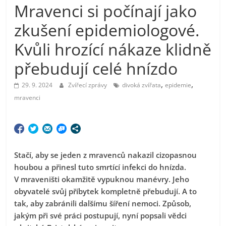
Mravenci si počínají jako
zkušení epidemiologové.
Kvůli hrozící nákaze klidně
přebudují celé hnízdo
,
,
29. 9. 2024
Zvířecí zprávy
divoká zvířata
epidemie
mravenci
Stačí, aby se jeden z mravenců nakazil cizopasnou
houbou a přinesl tuto smrtící infekci do hnízda.
V mraveništi okamžitě vypuknou manévry. Jeho
obyvatelé svůj příbytek kompletně přebudují. A to
tak, aby zabránili dalšímu šíření nemoci. Způsob,
jakým při své práci postupují, nyní popsali vědci