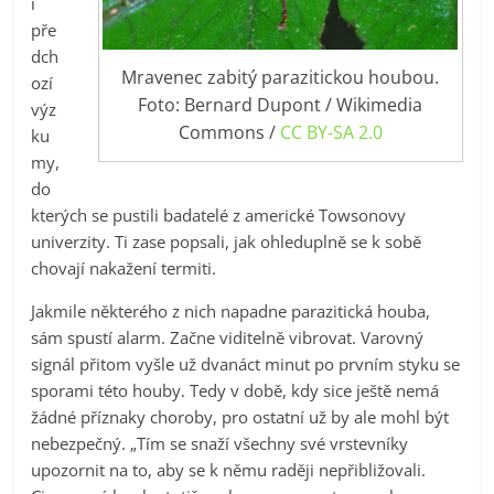
i
pře
dch
Mravenec zabitý parazitickou houbou.
ozí
Foto: Bernard Dupont / Wikimedia
výz
Commons /
CC BY-SA 2.0
ku
my,
do
kterých se pustili badatelé z americké Towsonovy
univerzity. Ti zase popsali, jak ohleduplně se k sobě
chovají nakažení termiti.
Jakmile některého z nich napadne parazitická houba,
sám spustí alarm. Začne viditelně vibrovat. Varovný
signál přitom vyšle už dvanáct minut po prvním styku se
sporami této houby. Tedy v době, kdy sice ještě nemá
žádné příznaky choroby, pro ostatní už by ale mohl být
nebezpečný. „Tím se snaží všechny své vrstevníky
upozornit na to, aby se k němu raději nepřibližovali.