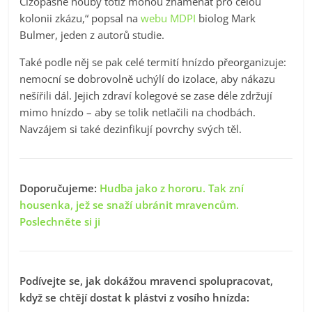
Cizopasné houby totiž mohou znamenat pro celou
kolonii zkázu,“ popsal na
webu MDPI
biolog Mark
Bulmer, jeden z autorů studie.
Také podle něj se pak celé termití hnízdo přeorganizuje:
nemocní se dobrovolně uchýlí do izolace, aby nákazu
nešířili dál. Jejich zdraví kolegové se zase déle zdržují
mimo hnízdo – aby se tolik netlačili na chodbách.
Navzájem si také dezinfikují povrchy svých těl.
Doporučujeme:
Hudba jako z hororu. Tak zní
housenka, jež se snaží ubránit mravencům.
Poslechněte si ji
Podívejte se, jak dokážou mravenci spolupracovat,
když se chtějí dostat k plástvi z vosího hnízda: