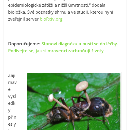
epidemiologické zátěži a nižší úmrtnosti,“ dodala
bioložka. Své poznatky shrnula ve studii, kterou nyní
zveřejnil server
bioRxiv.org
.
Doporučujeme:
Stanoví diagnózu a pustí se do léčby.
Podívejte se, jak si mravenci zachraňují životy
Zají
mav
é
výsl
edk
y
přin
esly