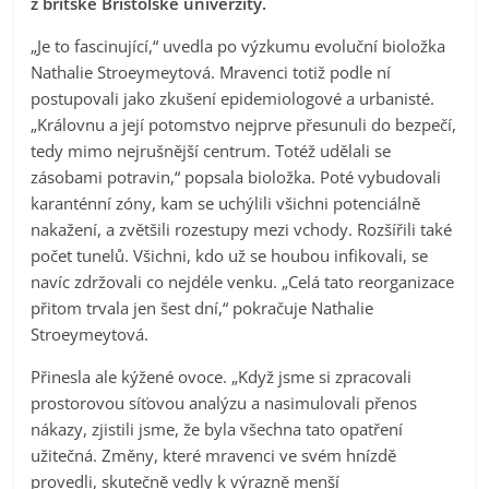
z britské Bristolské univerzity.
„Je to fascinující,“ uvedla po výzkumu evoluční bioložka
Nathalie Stroeymeytová. Mravenci totiž podle ní
postupovali jako zkušení epidemiologové a urbanisté.
„Královnu a její potomstvo nejprve přesunuli do bezpečí,
tedy mimo nejrušnější centrum. Totéž udělali se
zásobami potravin,“ popsala bioložka. Poté vybudovali
karanténní zóny, kam se uchýlili všichni potenciálně
nakažení, a zvětšili rozestupy mezi vchody. Rozšířili také
počet tunelů. Všichni, kdo už se houbou infikovali, se
navíc zdržovali co nejdéle venku. „Celá tato reorganizace
přitom trvala jen šest dní,“ pokračuje Nathalie
Stroeymeytová.
Přinesla ale kýžené ovoce. „Když jsme si zpracovali
prostorovou síťovou analýzu a nasimulovali přenos
nákazy, zjistili jsme, že byla všechna tato opatření
užitečná. Změny, které mravenci ve svém hnízdě
provedli, skutečně vedly k výrazně menší