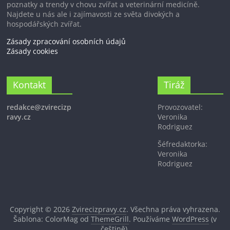
poznatky a trendy v chovu zvířat a veterinární medicíně.
Najdete u nás ale i zajímavosti ze světa divokých a
hospodářských zvířat.
Zásady zpracování osobních údajů
Zásady cookies
Kontakt
Tiráž
redakce@zvirecizp
Provozovatel:
ravy.cz
Veronika
Rodriguez
Šéfredaktorka:
Veronika
Rodriguez
Copyright © 2026
Zvirecizpravy.cz
. Všechna práva vyhrazena.
Šablona: ColorMag od
ThemeGrill
. Používáme
WordPress
(v
češtině).