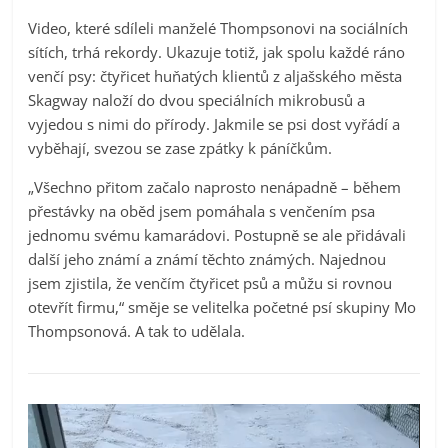
Video, které sdíleli manželé Thompsonovi na sociálních
sítích, trhá rekordy. Ukazuje totiž, jak spolu každé ráno
venčí psy: čtyřicet huňatých klientů z aljašského města
Skagway naloží do dvou speciálních mikrobusů a
vyjedou s nimi do přírody. Jakmile se psi dost vyřádí a
vyběhají, svezou se zase zpátky k páníčkům.
„Všechno přitom začalo naprosto nenápadně – během
přestávky na oběd jsem pomáhala s venčením psa
jednomu svému kamarádovi. Postupně se ale přidávali
další jeho známí a známí těchto známých. Najednou
jsem zjistila, že venčím čtyřicet psů a můžu si rovnou
otevřít firmu,“ směje se velitelka početné psí skupiny Mo
Thompsonová. A tak to udělala.
Video
přehrávač