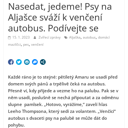
Nasedat, jedeme! Psy na
Aljašce sváží k venčení
autobus. Podívejte se
,
,
15. 1. 2023
Zvířecí zprávy
Aljaška
autobus
domácí
,
,
mazlíčci
pes
venčení
Každé ráno je to stejné: pětiletý Amaru se usadí před
domem svých pánů a trpělivě čeká na autobus.
Přesně ví, kdy přijede a vezme ho na palubu. Pak se v
něm usadí, poslušně se nechá připoutat a za odměnu
slupne pamlsek. „Hotovo, vyrážíme,“ zavelí hlas
Leeho Thompsona, který sedí za volantem. „Venčící“
autobus s dvaceti psy na palubě se může dát do
pohybu.