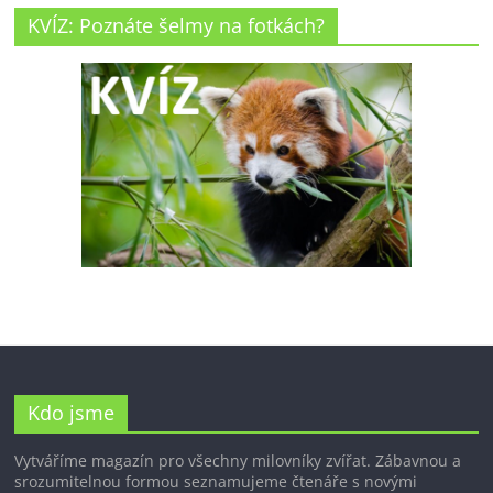
KVÍZ: Poznáte šelmy na fotkách?
Kdo jsme
Vytváříme magazín pro všechny milovníky zvířat. Zábavnou a
srozumitelnou formou seznamujeme čtenáře s novými