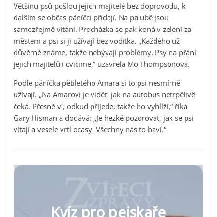
Většinu psů pošlou jejich majitelé bez doprovodu, k
dalším se občas páníčci přidají. Na palubě jsou
samozřejmě vítáni. Procházka se pak koná v zeleni za
městem a psi si ji užívají bez vodítka. „Každého už
důvěrně známe, takže nebývají problémy. Psy na přání
jejich majitelů i cvičíme,“ uzavřela Mo Thompsonová.
Podle páníčka pětiletého Amara si to psi nesmírně
užívají. „Na Amarovi je vidět, jak na autobus netrpělivě
čeká. Přesně ví, odkud přijede, takže ho vyhlíží,“ říká
Gary Hisman a dodává: „Je hezké pozorovat, jak se psi
vítají a vesele vrtí ocasy. Všechny nás to baví.“