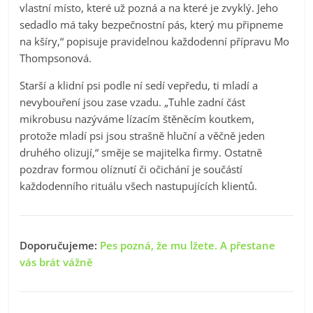
vlastní místo, které už pozná a na které je zvyklý. Jeho
sedadlo má taky bezpečnostní pás, který mu připneme
na kšíry,“ popisuje pravidelnou každodenní přípravu Mo
Thompsonová.
Starší a klidní psi podle ní sedí vepředu, ti mladí a
nevybouření jsou zase vzadu. „Tuhle zadní část
mikrobusu nazýváme lízacím štěněcím koutkem,
protože mladí psi jsou strašně hluční a věčně jeden
druhého olizují,“ směje se majitelka firmy. Ostatně
pozdrav formou olíznutí či očichání je součástí
každodenního rituálu všech nastupujících klientů.
Doporučujeme:
Pes pozná, že mu lžete. A přestane
vás brát vážně