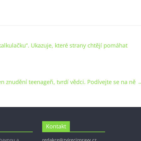
kalkulačku“. Ukazuje, které strany chtějí pomáhat
en znudění teenageři, tvrdí vědci. Podívejte se na ně
Kontakt
ábavnou a
redakce@zvirecizpravy.cz