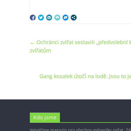
←
Ochránci zvířat sestavili „předvolební 
zvířatům
Gang kosatek útočí na lodě. Jsou to j
Kdo jsme
Vytváříme magazín pro všechny milovníky zvířat. Z