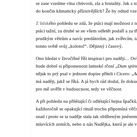
se zase vzedme vlna chtivosti, zla a brutality. Jak z
do končin klimaticky příznivějších? Že by odtud vze
Z lidsk
ého pohledu se zdá, že ptáci mají možnost z ne
ptáci tažní, za druhé se ne všem odletět podaří a za
prudkým větrům a navíc predátorům, jak zvířecím, tak i
tomto světě svůj „kolotoč“. Dějinný i časový.
Ono hledat v živočišné říši inspiraci pro naději… O
bude dobré si připomenout latinské rčení „
Dum spiro
nějak to prý psal v jednom dopise příteli i Cicero: „
A
má naději, jakž se říká. A já bych rád dodal, že do
pro mě uvěřit v budoucnost, tedy ve věčnost.
A při pohledu na přilétající či odlétající hejna špačků
každoročně se opakující rituál trochu připomíná věčno
snad i proto se ta naděje stala tak oblíbeným jménem
mluvících zemích, nebo u nás Nadějka, která je ale 