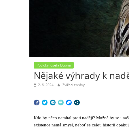
Povídky Josefa Dubna
Nějaké výhrady k nadě
2. 6. 2024
Zvířecí zprávy
Kdo by něco namítal proti naději? Možná by se i našel
existence nemá smysl, neboť se celou historii opakuj