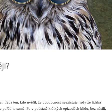
ji?
, třeba ten, kdo uvěřil, že budoucnost neexistuje, tedy že lidská
e pořád to samé. Po v podstatě krátkých epizodách klidu, bez násilí,