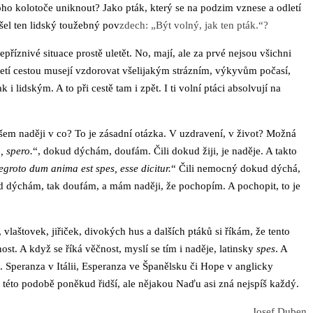
 toho kolotoče uniknout? Jako pták, který se na podzim vznese a odletí
šel ten lidský toužebný pov
zdech: „Být volný, jak ten pták.“?
příznivé situace prostě uletět. No, mají, ale za prvé nejsou všichni
 třetí cestou musejí vzdorovat všelijakým strázním, výkyvům počasí,
 lidským. A to při cestě tam i zpět. I ti volní ptáci absolvují na
všem naději v co? To je zásadní otázka. V uzdravení, v život? Možná
, spero.
“, dokud dýchám, doufám. Čili dokud žiji, je naděje. A takto
egroto dum anima est spes, esse dicitur.
“ Čili nemocný dokud dýchá,
kud dýchám, tak doufám, a mám naději, že pochopím. A pochopit, to je
, vlaštovek, jiřiček, divokých hus a dalších ptáků si říkám, že tento
st. A když se říká věčnost, myslí se tím i naděje, latinsky
spes
. A
. Speranza v Itálii, Esperanza ve Španělsku či Hope v anglicky
v této podobě poněkud řidší, ale nějakou Naďu asi zná nejspíš každý.
Josef Duben