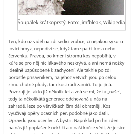
Šoupálek krátkoprstý. Foto: Jimfbleak, Wikipedia
Ten, kdo už viděl na zdi sedící vrabce, či nějakou sýkoru
lovící hmyz, nepodiví se, když tam spatří kosa nebo
červenku. Pravda, po kmeni stromu kos nepobíhá, v
kůře se pro něj nic lákavého neskrývá, a ani nemá nožky
ideálně uzpůsobené k zachycení. Ale takhle po zdi
porostlé přísavníkem, na jehož větvích jsou po celou
zimu chutné plody, tam kosi rádi zamíří. To je jiná.
Pozoruji je takto již několik let a zdá se mi, že ta „naše“,
tedy ta několikátá generace odchovaná u nás na
zahradě, leze po větvičkách čím dál obratněji. Kosi
využívají opěry ocasních per, podobně jako datli.
Opravdu jsou učenliví. A bystří. Například při hnízdění
na nás již poplašeně nekřičí a o naší kočce vědí, že je sice