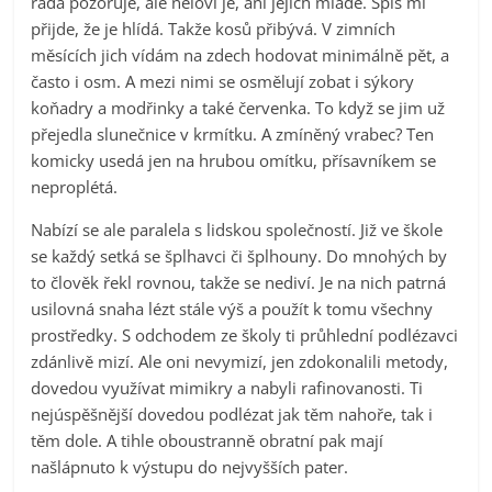
ráda pozoruje, ale neloví je, ani jejich mladé. Spíš mi
přijde, že je hlídá. Takže kosů přibývá. V zimních
měsících jich vídám na zdech hodovat minimálně pět, a
často i osm. A mezi nimi se osmělují zobat i sýkory
koňadry a modřinky a také červenka. To když se jim už
přejedla slunečnice v krmítku. A zmíněný vrabec? Ten
komicky usedá jen na hrubou omítku, přísavníkem se
neproplétá.
Nabízí se ale paralela s lidskou společností. Již ve škole
se každý setká se šplhavci či šplhouny. Do mnohých by
to člověk řekl rovnou, takže se nediví. Je na nich patrná
usilovná snaha lézt stále výš a použít k tomu všechny
prostředky. S odchodem ze školy ti průhlední podlézavci
zdánlivě mizí. Ale oni nevymizí, jen zdokonalili metody,
dovedou využívat mimikry a nabyli rafinovanosti. Ti
nejúspěšnější dovedou podlézat jak těm nahoře, tak i
těm dole. A tihle oboustranně obratní pak mají
našlápnuto k výstupu do nejvyšších pater.