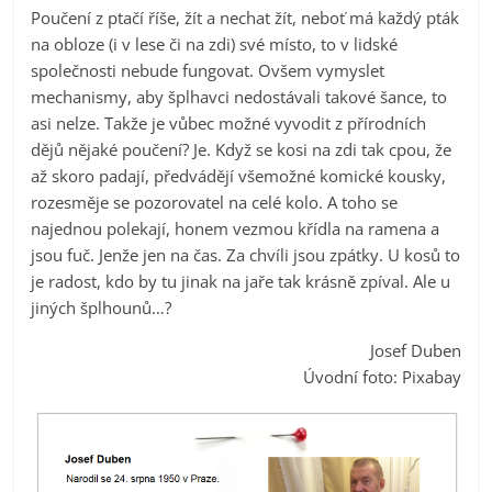
Poučení z ptačí říše, žít a nechat žít, neboť má každý pták
na obloze (i v lese či na zdi) své místo, to v lidské
společnosti nebude fungovat. Ovšem vymyslet
mechanismy, aby šplhavci nedostávali takové šance, to
asi nelze. Takže je vůbec možné vyvodit z přírodních
dějů nějaké poučení? Je. Když se kosi na zdi tak cpou, že
až skoro padají, předvádějí všemožné komické kousky,
rozesměje se pozorovatel na celé kolo. A toho se
najednou polekají, honem vezmou křídla na ramena a
jsou fuč. Jenže jen na čas. Za chvíli jsou zpátky. U kosů to
je radost, kdo by tu jinak na jaře tak krásně zpíval. Ale u
jiných šplhounů…?
Josef Duben
Úvodní foto: Pixabay