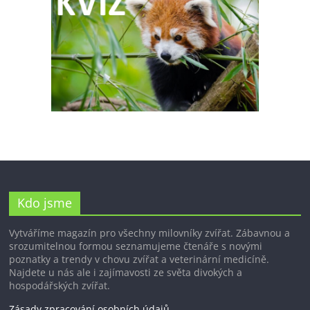
Kdo jsme
Vytváříme magazín pro všechny milovníky zvířat. Zábavnou a
srozumitelnou formou seznamujeme čtenáře s novými
poznatky a trendy v chovu zvířat a veterinární medicíně.
Najdete u nás ale i zajímavosti ze světa divokých a
hospodářských zvířat.
Zásady zpracování osobních údajů