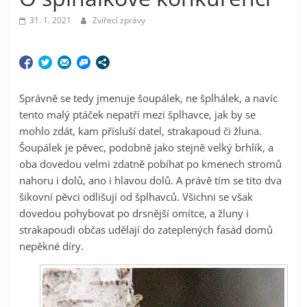
31. 1. 2021
Zvířecí zprávy
Správně se tedy jmenuje šoupálek, ne šplhálek, a navíc
tento malý ptáček nepatří mezi šplhavce, jak by se
mohlo zdát, kam přísluší datel, strakapoud či žluna.
Šoupálek je pěvec, podobně jako stejně velký brhlík, a
oba dovedou velmi zdatně pobíhat po kmenech stromů
nahoru i dolů, ano i hlavou dolů. A právě tím se tito dva
šikovní pěvci odlišují od šplhavců. Všichni se však
dovedou pohybovat po drsnější omítce, a žluny i
strakapoudi občas udělají do zateplených fasád domů
nepěkné díry.