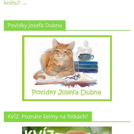
knihu?
→
Povídky Josefa Dubna
KVÍZ: Poznáte šelmy na fotkách?