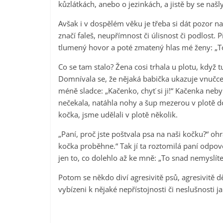
kůzlátkách, anebo o jezinkách, a jistě by se našly
Avšak i v dospělém věku je třeba si dát pozor na 
značí faleš, neupřímnost či úlisnost či podlost.
tlumený hovor a poté zmatený hlas mé ženy: „T
Co se tam stalo? Žena cosi trhala u plotu, když t
Domnívala se, že nějaká babička ukazuje vnučce n
méně sladce: „Kačenko, chyť si ji!“ Kačenka nebyl
nečekala, natáhla nohy a šup mezerou v plotě d
kočka, jsme udělali v plotě několik.
„Paní, proč jste poštvala psa na naši kočku?“ ohr
kočka proběhne.“ Tak jí ta roztomilá paní odpo
jen to, co dolehlo až ke mně: „To snad nemyslíte
Potom se někdo diví agresivitě psů, agresivitě dě
vybízeni k nějaké nepřístojnosti či neslušnos