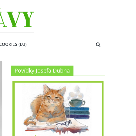
COOKIES (EU)
Povídky Josefa Dubna