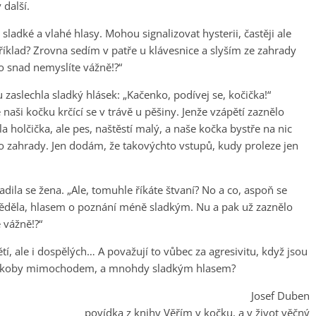
 další.
sladké a vlahé hlasy. Mohou signalizovat hysterii, častěji ale
 Příklad? Zrovna sedím v patře u klávesnice a slyším ze zahrady
o snad nemyslíte vážně!?“
u zaslechla sladký hlásek: „Kačenko, podívej se, kočička!“
aši kočku krčící se v trávě u pěšiny. Jenže vzápětí zaznělo
a holčička, ale pes, naštěstí malý, a naše kočka bystře na nic
o zahrady. Jen dodám, že takovýchto vstupů, kudy proleze jen
adila se žena. „Ale, tomuhle říkáte štvaní? No a co, aspoň se
věděla, hlasem o poznání méně sladkým. Nu a pak už zaznělo
 vážně!?“
tí, ale i dospělých… A považují to vůbec za agresivitu, když jsou
ti jakoby mimochodem, a mnohdy sladkým hlasem?
Josef Duben
povídka z knihy Věřím v kočku, a v život věčný