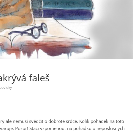
krývá faleš
povídky
erý ale nemusí svědčit o dobrotě srdce. Kolik pohádek na toto
e varuje: Pozor! Stačí vzpomenout na pohádku o neposlušných