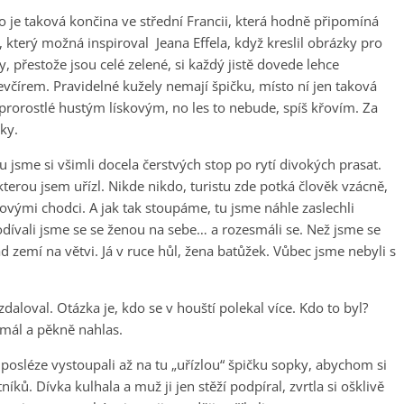
o je taková končina ve střední Francii, která hodně připomíná
, který možná inspiroval Jeana Effela, když kreslil obrázky pro
, přestože jsou celé zelené, si každý jistě dovede lehce
včírem. Pravidelné kužely nemají špičku, místo ní jen taková
 prorostlé hustým lískovým, no les to nebude, spíš křovím. Za
ky.
 jsme si všimli docela čerstvých stop po rytí divokých prasat.
kterou jsem uřízl. Nikde nikdo, turistu zde potká člověk vzácně,
ovými chodci. A jak tak stoupáme, tu jsme náhle zaslechli
Podívali jsme se se ženou na sebe… a rozesmáli se. Než jsme se
 zemí na větvi. Já v ruce hůl, žena batůžek. Vůbec jsme nebyli s
zdaloval. Otázka je, kdo se v houští polekal více. Kdo to byl?
 smál a pěkně nahlas.
posléze vystoupali až na tu „uřízlou“ špičku sopky, abychom si
íků. Dívka kulhala a muž ji jen stěží podpíral, zvrtla si ošklivě