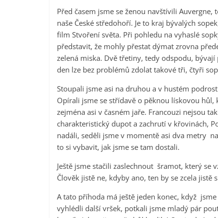
Před časem jsme se ženou navštívili Auvergne, t
naše České středohoří. Je to kraj bývalých sopek
film Stvoření světa. Při pohledu na vyhaslé sopky
představit, že mohly přestat dýmat zrovna přede
zelená miska. Dvě třetiny, tedy odspodu, bývají
den lze bez problémů zdolat takové tři, čtyři sop
Stoupali jsme asi na druhou a v hustém podrostu
Opírali jsme se střídavě o pěknou lískovou hůl, 
zejména asi v časném jaře. Francouzi nejsou tak
charakteristický dupot a zachrutí v křovinách, 
nadáli, seděli jsme v momentě asi dva metry nad
to si vybavit, jak jsme se tam dostali.
Ještě jsme stačili zaslechnout šramot, který se v
Člověk jistě ne, kdyby ano, ten by se zcela jistě
A tato příhoda má ještě jeden konec, když jsme 
vyhlédli další vršek, potkali jsme mladý pár poutn