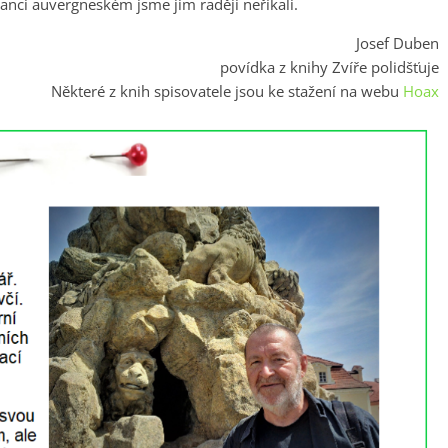
kanci auvergneském jsme jim raději neříkali.
Josef Duben
povídka z knihy Zvíře polidšťuje
Některé z knih spisovatele jsou ke stažení na webu
Hoax