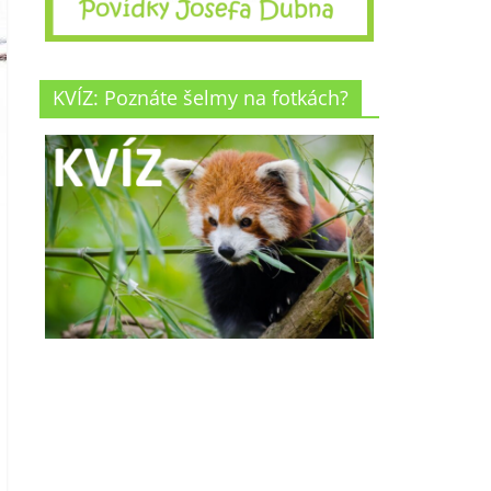
KVÍZ: Poznáte šelmy na fotkách?