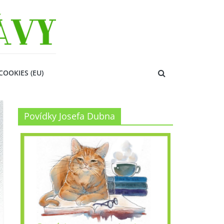
COOKIES (EU)
Povídky Josefa Dubna