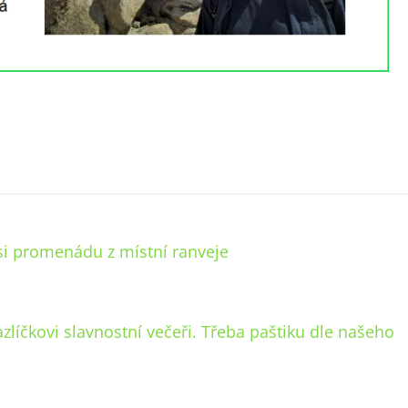
 si promenádu z místní ranveje
zlíčkovi slavnostní večeři. Třeba paštiku dle našeho