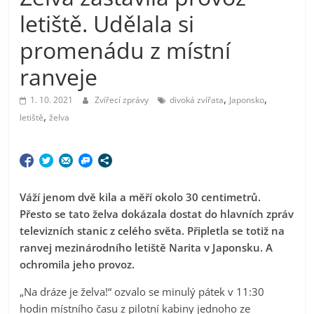
letiště. Udělala si
promenádu z místní
ranveje
,
,
1. 10. 2021
Zvířecí zprávy
divoká zvířata
Japonsko
,
letiště
želva
Váží jenom dvě kila a měří okolo 30 centimetrů.
Přesto se tato želva dokázala dostat do hlavních zpráv
televizních stanic z celého světa. Připletla se totiž na
ranvej mezinárodního letiště Narita v Japonsku. A
ochromila jeho provoz.
„Na dráze je želva!“ ozvalo se minulý pátek v 11:30
hodin místního času z pilotní kabiny jednoho ze