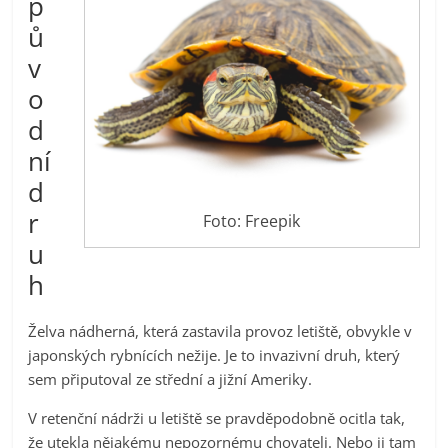
p
ů
v
o
d
ní
d
r
Foto: Freepik
u
h
Želva nádherná, která zastavila provoz letiště, obvykle v
japonských rybnících nežije. Je to invazivní druh, který
sem připutoval ze střední a jižní Ameriky.
V retenční nádrži u letiště se pravděpodobně ocitla tak,
že utekla nějakému nepozornému chovateli. Nebo ji tam