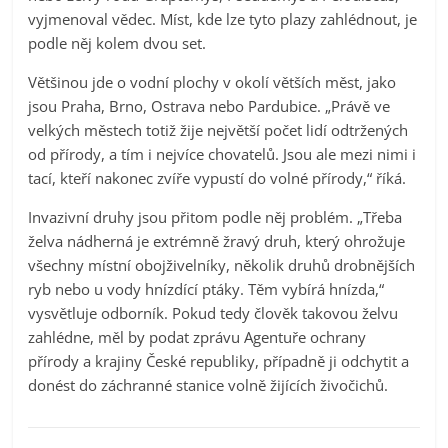
vyjmenoval vědec. Míst, kde lze tyto plazy zahlédnout, je
podle něj kolem dvou set.
Většinou jde o vodní plochy v okolí větších měst, jako
jsou Praha, Brno, Ostrava nebo Pardubice. „Právě ve
velkých městech totiž žije největší počet lidí odtržených
od přírody, a tím i nejvíce chovatelů. Jsou ale mezi nimi i
tací, kteří nakonec zvíře vypustí do volné přírody,“ říká.
Invazivní druhy jsou přitom podle něj problém. „Třeba
želva nádherná je extrémně žravý druh, který ohrožuje
všechny místní obojživelníky, několik druhů drobnějších
ryb nebo u vody hnízdící ptáky. Těm vybírá hnízda,“
vysvětluje odborník.
Pokud tedy člověk takovou želvu
zahlédne, měl by podat zprávu Agentuře ochrany
přírody a krajiny České republiky, případně ji odchytit a
donést do záchranné stanice volně žijících živočichů.