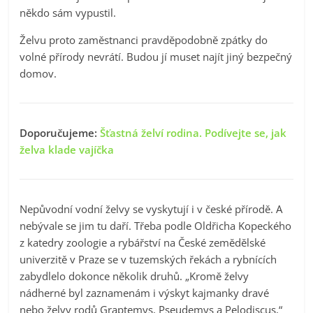
někdo sám vypustil.
Želvu proto zaměstnanci pravděpodobně zpátky do
volné přírody nevrátí. Budou jí muset najít jiný bezpečný
domov.
Doporučujeme:
Šťastná želví rodina. Podívejte se, jak
želva klade vajíčka
Nepůvodní vodní želvy se vyskytují i v české přírodě. A
nebývale se jim tu daří. Třeba podle Oldřicha Kopeckého
z katedry zoologie a rybářství na České zemědělské
univerzitě v Praze se v tuzemských řekách a rybnících
zabydlelo dokonce několik druhů. „Kromě želvy
nádherné byl zaznamenám i výskyt kajmanky dravé
nebo želvy rodů Graptemys, Pseudemys a Pelodiscus,“