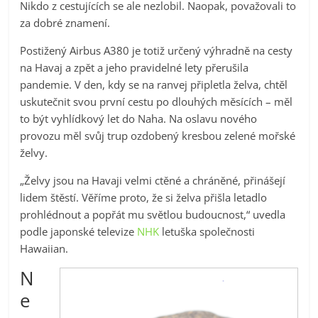
Nikdo z cestujících se ale nezlobil. Naopak, považovali to
za dobré znamení.
Postižený Airbus A380 je totiž určený výhradně na cesty
na Havaj a zpět a jeho pravidelné lety přerušila
pandemie. V den, kdy se na ranvej připletla želva, chtěl
uskutečnit svou první cestu po dlouhých měsících – měl
to být vyhlídkový let do Naha. Na oslavu nového
provozu měl svůj trup ozdobený kresbou zelené mořské
želvy.
„Želvy jsou na Havaji velmi ctěné a chráněné, přinášejí
lidem štěstí. Věříme proto, že si želva přišla letadlo
prohlédnout a popřát mu světlou budoucnost,“ uvedla
podle japonské televize
NHK
letuška společnosti
Hawaiian.
N
e