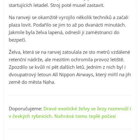
startujících letadel. Stroj poté musel zastavit.
Na ranveji se okamžitě vyrojilo několik techniků a začali
plaza lovit. Podařilo se jim to až po dvanácti minutách.
Jakmile byla želva lapená, odnesli ji zaměstnanci do
bezpečí.
Želva, která se na ranvej zatoulala ze sto metrů vzdálené
retenční nádrže, ale mezitím ochromila provoz letiště.
Zpozdilo se kvůli ní pět dalších letů. Jedním z nich byl i
dvoupatrový letoun All Nippon Airways, který mířil na jih
země do města Naha.
Doporučujeme:
Dravé exotické želvy se brzy rozmnoží i
v českých rybnících. Nahrává tomu teplé počasí