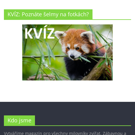
KVÍZ: Poznáte šelmy na fotkách?
Kdo jsme
Vytváříme magazín pro všechny milovníky zvířat. Zábavnou a