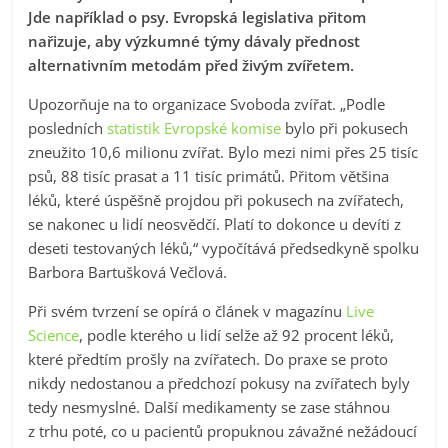
Jde například o psy. Evropská legislativa přitom
nařizuje, aby výzkumné týmy dávaly přednost
alternativním metodám před živým zvířetem.
Upozorňuje na to organizace Svoboda zvířat. „Podle
posledních
statistik Evropské komise
bylo při pokusech
zneužito 10,6 milionu zvířat. Bylo mezi nimi přes 25 tisíc
psů, 88 tisíc prasat a 11 tisíc primátů. Přitom většina
léků, které úspěšně projdou při pokusech na zvířatech,
se nakonec u lidí neosvědčí. Platí to dokonce u devíti z
deseti testovaných léků,“ vypočítává předsedkyně spolku
Barbora Bartušková Večlová.
Při svém tvrzení se opírá o článek v magazínu
Live
Science
, podle kterého u lidí selže až 92 procent léků,
které předtím prošly na zvířatech. Do praxe se proto
nikdy nedostanou a předchozí pokusy na zvířatech byly
tedy nesmyslné. Další medikamenty se zase stáhnou
z trhu poté, co u pacientů propuknou závažné nežádoucí