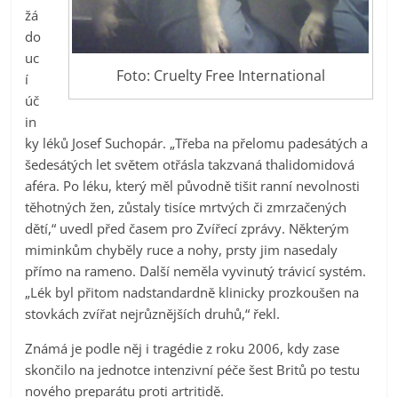
žá
do
uc
Foto: Cruelty Free International
í
úč
in
ky léků Josef Suchopár. „Třeba na přelomu padesátých a
šedesátých let světem otřásla takzvaná thalidomidová
aféra. Po léku, který měl původně tišit ranní nevolnosti
těhotných žen, zůstaly tisíce mrtvých či zmrzačených
dětí,“ uvedl před časem pro Zvířecí zprávy. Některým
miminkům chyběly ruce a nohy, prsty jim nasedaly
přímo na rameno. Další neměla vyvinutý trávicí systém.
„Lék byl přitom nadstandardně klinicky prozkoušen na
stovkách zvířat nejrůznějších druhů,“ řekl.
Známá je podle něj i tragédie z roku 2006, kdy zase
skončilo na jednotce intenzivní péče šest Britů po testu
nového preparátu proti artritidě.