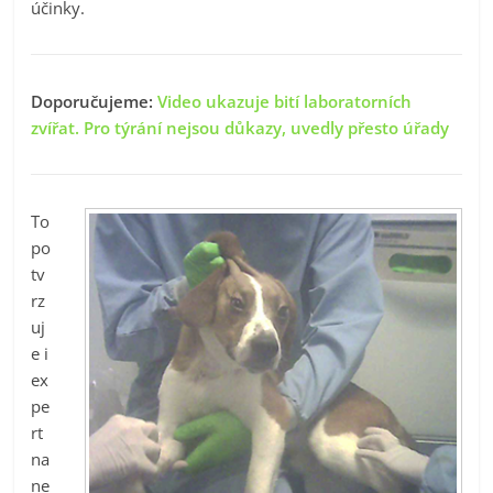
účinky.
Doporučujeme:
Video ukazuje bití laboratorních
zvířat. Pro týrání nejsou důkazy, uvedly přesto úřady
To
po
tv
rz
uj
e i
ex
pe
rt
na
ne