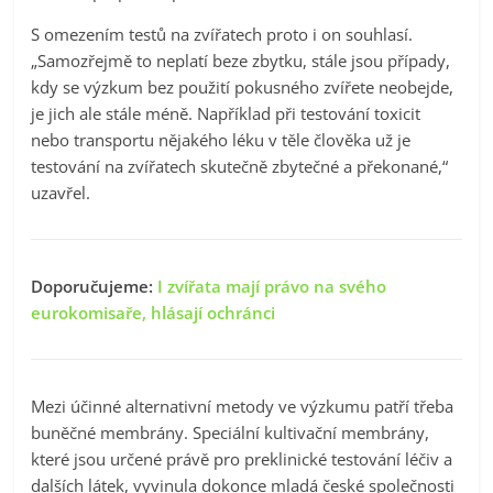
S omezením testů na zvířatech proto i on souhlasí.
„Samozřejmě to neplatí beze zbytku, stále jsou případy,
kdy se výzkum bez použití pokusného zvířete neobejde,
je jich ale stále méně. Například při testování toxicit
nebo transportu nějakého léku v těle člověka už je
testování na zvířatech skutečně zbytečné a překonané,“
uzavřel.
Doporučujeme:
I zvířata mají právo na svého
eurokomisaře, hlásají ochránci
Mezi účinné alternativní metody ve výzkumu patří třeba
buněčné membrány. Speciální kultivační membrány,
které jsou určené právě pro preklinické testování léčiv a
dalších látek, vyvinula dokonce mladá české společnosti