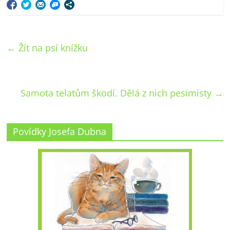
←
Žít na psí knížku
Samota telatům škodí. Dělá z nich pesimisty
→
Povídky Josefa Dubna