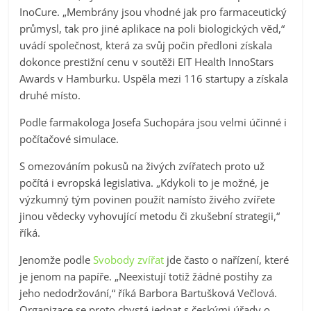
InoCure. „Membrány jsou vhodné jak pro farmaceutický
průmysl, tak pro jiné aplikace na poli biologických věd,“
uvádí společnost, která za svůj počin předloni získala
dokonce prestižní cenu v soutěži EIT Health InnoStars
Awards v Hamburku. Uspěla mezi 116 startupy a získala
druhé místo.
Podle farmakologa Josefa Suchopára jsou velmi účinné i
počítačové simulace.
S omezováním pokusů na živých zvířatech proto už
počítá i evropská legislativa. „Kdykoli to je možné, je
výzkumný tým povinen použít namísto živého zvířete
jinou vědecky vyhovující metodu či zkušební strategii,“
říká.
Jenomže podle
Svobody zvířat
jde často o nařízení, které
je jenom na papíře. „Neexistují totiž žádné postihy za
jeho nedodržování,“ říká Barbora Bartušková Večlová.
Organizace se proto chystá jednat s českými úřady o