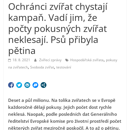
Ochránci zvířat chystají
kampaň. Vadí jim, že
počty pokusných zvířat
neklesají. Psů přibyla
pětina
,
18. 8. 2021
Zvířecí zprávy
Hospodářská zvířata
pokusy
,
,
na zvířatech
Svoboda zvířat
testování
Deset a půl milionu. Na tolika zvířatech se v Evropě
každoročně dělají pokusy. Jejich počet dost rychle
neklesá. Naopak, podle posledních dat Generálního
ředitelství Evropské komise pro životní prostředí počet
některých zvířat meziročně poskočil. A to až o pětinu.