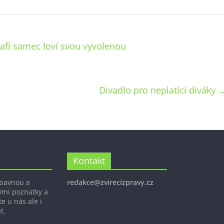
rafí samec loví svou vyvolenou
Divadlo pro neplatící diváky
Kontakt
ábavnou a
redakce@zvirecizpravy.cz
ými poznatky a
e u nás ale i
t.