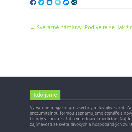
←
Svérázné námluvy. Podívejte se, jak ži
Kdo jsme
Vytváříme magazín pro všechny milovníky zvířat. Z
srozumitelnou formou seznamujeme čtenáře s nov
trendy v chovu zvířat a veterinární medicíně. Najdet
zajímavosti ze světa divokých a hospodářských zvířa