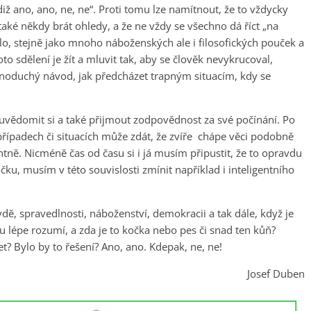
ž ano, ano, ne, ne“. Proti tomu lze namítnout, že to vždycky
 také někdy brát ohledy, a že ne vždy se všechno dá říct „na
lo, stejně jako mnoho náboženských ale i filosofických pouček a
to sdělení je žít a mluvit tak, aby se člověk nevykrucoval,
ednoduchý návod, jak předcházet trapným situacím, kdy se
uvědomit si a také přijmout zodpovědnost za své počínání. Po
 případech či situacích může zdát, že zvíře chápe věci podobně
tně. Nicméně čas od času si i já musím připustit, že to opravdu
očku, musím v této souvislosti zmínit například i inteligentního
dě, spravedlnosti, náboženství, demokracii a tak dále, když je
u lépe rozumí, a zda je to kočka nebo pes či snad ten kůň?
? Bylo by to řešení? Ano, ano. Kdepak, ne, ne!
Josef Duben