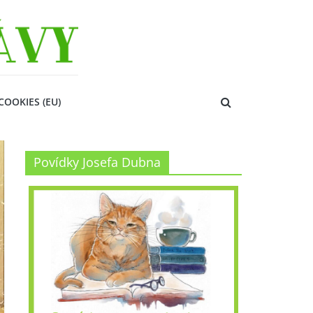
COOKIES (EU)
Povídky Josefa Dubna