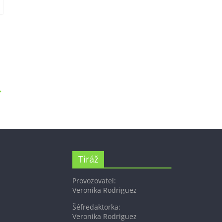
→
Tiráž
Provozovatel:
Veronika Rodriguez
Šéfredaktorka:
Veronika Rodriguez