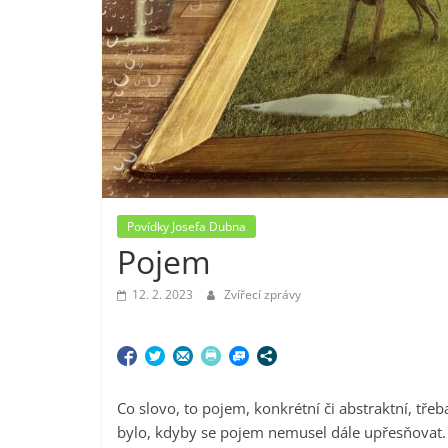
Povídky Josefa Dubna
Pojem
12. 2. 2023
Zvířecí zprávy
Co slovo, to pojem, konkrétní či abstraktní, třeb
bylo, kdyby se pojem nemusel dále upřesňovat. A