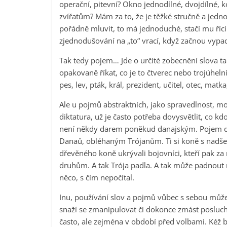
operační, pitevní? Okno jednodílné, dvojdílné, ko
zvířatům? Mám za to, že je těžké stručně a jedn
pořádně mluvit, to má jednoduché, stačí mu říc
zjednodušování na „to“ vrací, když začnou vypad
Tak tedy pojem… Jde o určité zobecnění slova 
opakovaně říkat, co je to čtverec nebo trojúheln
pes, lev, pták, král, prezident, učitel, otec, matk
Ale u pojmů abstraktních, jako spravedlnost, mo
diktatura, už je často potřeba dovysvětlit, co 
není někdy darem poněkud danajským. Pojem dan
Danaů, obléhaným Trójanům. Ti si koně s nadšení
dřevěného koně ukrývali bojovníci, kteří pak za 
druhům. A tak Trója padla. A tak může padnout 
něco, s čím nepočítal.
Inu, používání slov a pojmů vůbec s sebou může
snaží se zmanipulovat či dokonce zmást poslucha
často, ale zejména v období před volbami. Kéž by