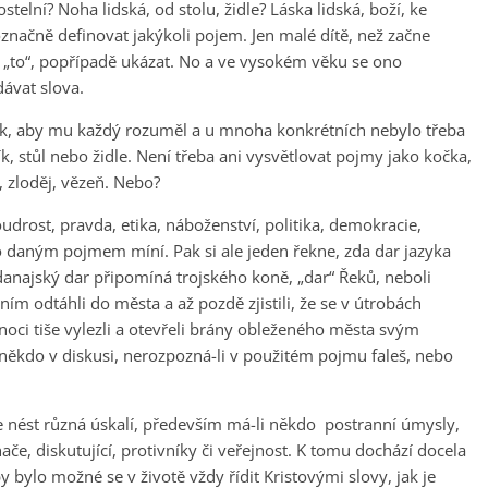
stelní? Noha lidská, od stolu, židle? Láska lidská, boží, ke
označně definovat jakýkoli pojem. Jen malé dítě, než začne
i „to“, popřípadě ukázat. No a ve vysokém věku se ono
ávat slova.
tak, aby mu každý rozuměl a u mnoha konkrétních nebylo třeba
ík, stůl nebo židle. Není třeba ani vysvětlovat pojmy jako kočka,
a, zloděj, vězeň. Nebo?
udrost, pravda, etika, náboženství, politika, demokracie,
kdo daným pojmem míní. Pak si ale jeden řekne, zda dar jazyka
ajský dar připomíná trojského koně, „dar“ Řeků, neboli
m odtáhli do města a až pozdě zjistili, že se v útrobách
noci tiše vylezli a otevřeli brány obleženého města svým
někdo v diskusi, nerozpozná-li v použitém pojmu faleš, nebo
 nést různá úskalí, především má-li někdo postranní úmysly,
če, diskutující, protivníky či veřejnost. K tomu dochází docela
 bylo možné se v životě vždy řídit Kristovými slovy, jak je