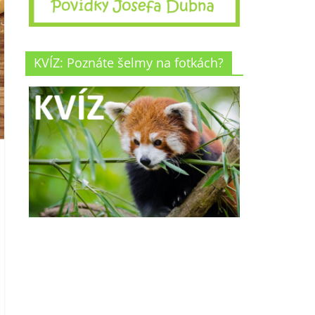
KVÍZ: Poznáte šelmy na fotkách?