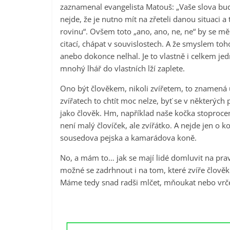
zaznamenal evangelista Matouš: „Vaše slova budi
nejde, že je nutno mít na zřeteli danou situaci a
rovinu“. Ovšem toto „ano, ano, ne, ne“ by se mě
citací, chápat v souvislostech. A že smyslem toho
anebo dokonce nelhal. Je to vlastně i celkem j
mnohý lhář do vlastních lží zaplete.
Ono být člověkem, nikoli zvířetem, to znamená 
zvířatech to chtít moc nelze, byť se v některých
jako člověk. Hm, například naše kočka stoprocen
není malý človíček, ale zvířátko. A nejde jen o k
sousedova pejska a kamarádova koně.
No, a mám to… jak se mají lidé domluvit na prav
možné se zadrhnout i na tom, které zvíře člověk
Máme tedy snad radši mlčet, mňoukat nebo vrčet