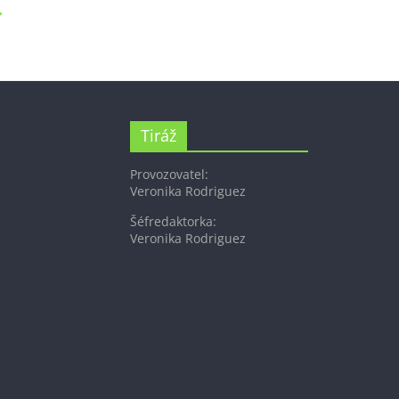
→
Tiráž
Provozovatel:
Veronika Rodriguez
Šéfredaktorka:
Veronika Rodriguez