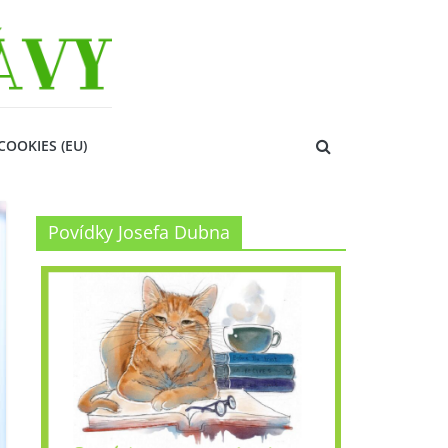
COOKIES (EU)
Povídky Josefa Dubna