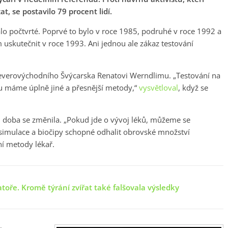
t, se postavilo 79 procent lidí.
o počtvrté. Poprvé to bylo v roce 1985, podruhé v roce 1992 a
uskutečnit v roce 1993. Ani jednou ale zákaz testování
 severovýchodního Švýcarska Renatovi Werndlimu. „Testování na
ž tu máme úplně jiné a přesnější metody,“
vysvětloval
, když se
t, doba se změnila. „Pokud jde o vývoj léků, můžeme se
imulace a biočipy schopné odhalit obrovské množství
ní metody lékař.
toře. Kromě týrání zvířat také falšovala výsledky