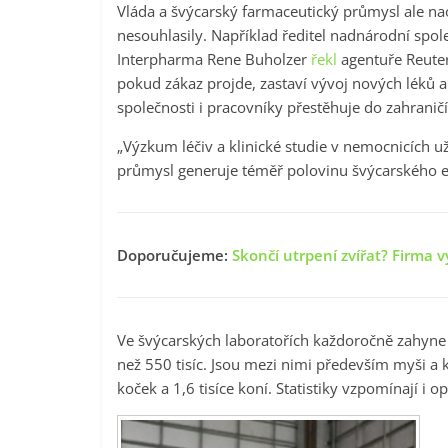
Vláda a švýcarský farmaceutický průmysl ale n
nesouhlasily. Například ředitel nadnárodní spol
Interpharma Rene Buholzer
řekl
agentuře Reuter
pokud zákaz projde, zastaví vývoj nových léků 
společnosti i pracovníky přestěhuje do zahraničí
„Výzkum léčiv a klinické studie v nemocnicích u
průmysl generuje téměř polovinu švýcarského e
Doporučujeme:
Skončí utrpení zvířat? Firma 
Ve švýcarských laboratořích každoročně zahyne ko
než 550 tisíc. Jsou mezi nimi především myši a kr
koček a 1,6 tisíce koní. Statistiky vzpomínají i o