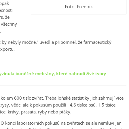
aopak
Foto: Freepik
ečnosti
s, že
a všechny
.
ž by nebyly možné,“ uvedl a připomněl, že farmaceutický
xportu.
vyvinula buněčné mebrány, které nahradí živé tvory
lem 600 tisíc zvířat. Třeba loňské statistiky jich zahrnují více
ysy, vědci ale k pokusům použili i 4,6 tisíce psů, 1,5 tisíce
pice, krávy, prasata, ryby nebo ptáky.
O konci laboratorních pokusů na zvířatech se ale nemluví jen