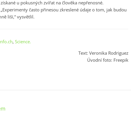
získané u pokusných zvířat na člověka nepřenosné.
„Experimenty často přinesou zkreslené údaje o tom, jak budou
ě liší,“ vysvětlil.
info.ch
,
Science.
Text: Veronika Rodriguez
Úvodní foto: Freepik
nem