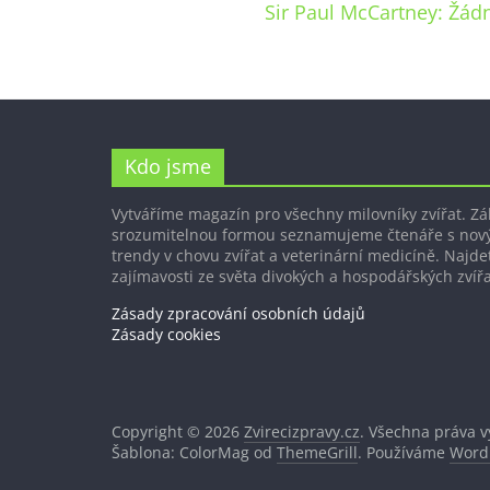
Sir Paul McCartney: Žádn
Kdo jsme
Vytváříme magazín pro všechny milovníky zvířat. Z
srozumitelnou formou seznamujeme čtenáře s nov
trendy v chovu zvířat a veterinární medicíně. Najdet
zajímavosti ze světa divokých a hospodářských zvířa
Zásady zpracování osobních údajů
Zásady cookies
Copyright © 2026
Zvirecizpravy.cz
. Všechna práva 
Šablona: ColorMag od
ThemeGrill
. Používáme
Word