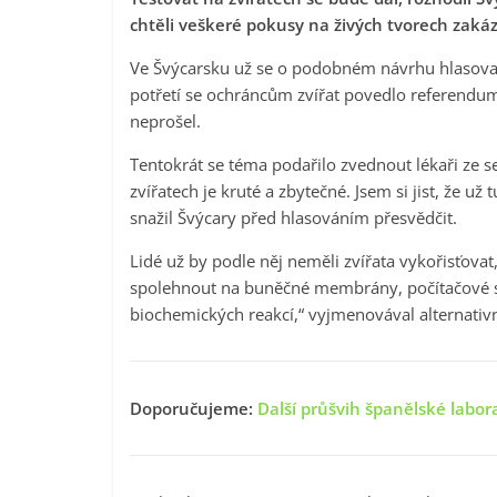
chtěli veškeré pokusy na živých tvorech zakáza
Ve Švýcarsku už se o podobném návrhu hlasoval
potřetí se ochráncům zvířat povedlo referendum 
neprošel.
Tentokrát se téma podařilo zvednout lékaři ze
zvířatech je kruté a zbytečné. Jsem si jist, že u
snažil Švýcary před hlasováním přesvědčit.
Lidé už by podle něj neměli zvířata vykořisťova
spolehnout na buněčné membrány, počítačové s
biochemických reakcí,“ vyjmenovával alternativ
Doporučujeme:
Další průšvih španělské labora