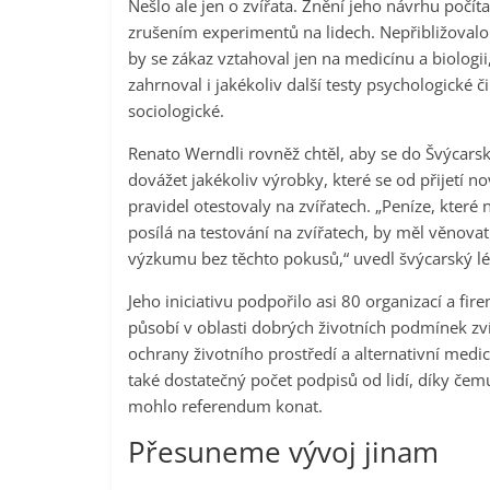
Nešlo ale jen o zvířata. Znění jeho návrhu počíta
zrušením experimentů na lidech. Nepřibližovalo a
by se zákaz vztahoval jen na medicínu a biologii
zahrnoval i jakékoliv další testy psychologické či
sociologické.
Renato Werndli rovněž chtěl, aby se do Švýcarsk
dovážet jakékoliv výrobky, které se od přijetí n
pravidel otestovaly na zvířatech. „Peníze, které n
posílá na testování na zvířatech, by měl věnovat
výzkumu bez těchto pokusů,“ uvedl švýcarský lé
Jeho iniciativu podpořilo asi 80 organizací a fire
působí v oblasti dobrých životních podmínek zví
ochrany životního prostředí a alternativní medic
také dostatečný počet podpisů od lidí, díky čem
mohlo referendum konat.
Přesuneme vývoj jinam