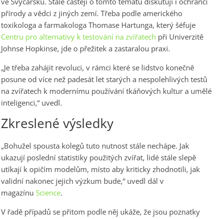
ve Švýcarsku. Stále častěji o tomto tématu diskutují i ochránci
přírody a vědci z jiných zemí. Třeba podle amerického
toxikologa a farmakologa Thomase Hartunga, který šéfuje
Centru pro alternativy k testování na zvířatech
při Univerzitě
Johnse Hopkinse, jde o přežitek a zastaralou praxi.
„Je třeba zahájit revoluci, v rámci které se lidstvo konečně
posune od více než padesát let starých a nespolehlivých testů
na zvířatech k modernímu používání tkáňových kultur a umělé
inteligenci,“ uvedl.
Zkreslené výsledky
„Bohužel spousta kolegů tuto nutnost stále nechápe. Jak
ukazují poslední statistiky použitých zvířat, lidé stále slepě
utíkají k opičím modelům, místo aby kriticky zhodnotili, jak
validní nakonec jejich výzkum bude,“ uvedl dál v
magazínu
Science
.
V řadě případů se přitom podle něj ukáže, že jsou poznatky