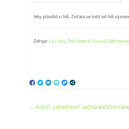
léky působit u lidí. Zvířata se totiž od lidí významn
Zdroje:
La Croix
,
The Federal Council
,
SWI swiss
←
Kočičí „užitečnost“ začíná kočičím rá