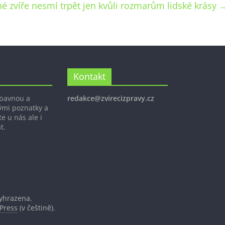
é zvíře nesmí trpět jen kvůli rozmarům lidské krásy
Kontakt
ábavnou a
redakce@zvirecizpravy.cz
ými poznatky a
e u nás ale i
t.
vyhrazena.
Press
(v češtině).