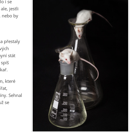
lo i se
le, jestli
, nebo by
a přestaly
ových
yní stát
 spíš
kař.
m, které
řat,
íny. Sehnal
už se