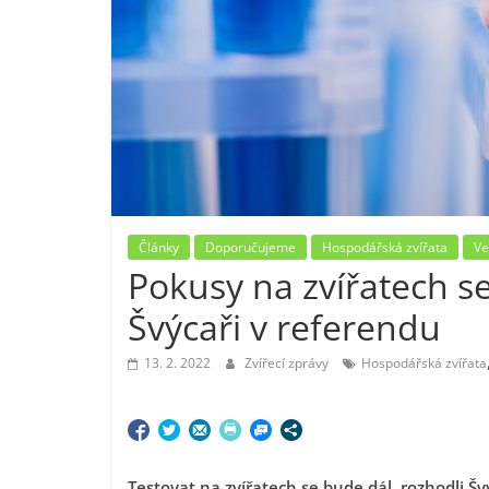
Články
Doporučujeme
Hospodářská zvířata
Ve
Pokusy na zvířatech se
Švýcaři v referendu
13. 2. 2022
Zvířecí zprávy
Hospodářská zvířata
Testovat na zvířatech se bude dál, rozhodli Šv