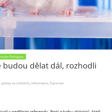
ronika Rodriguez
 budou dělat dál, rozhodli
,
,
,
pokusy na zvířatech
referendum
Švýcarsko
ýcaři v nedělním referendu. Proti návrhu aktivistů, kteří