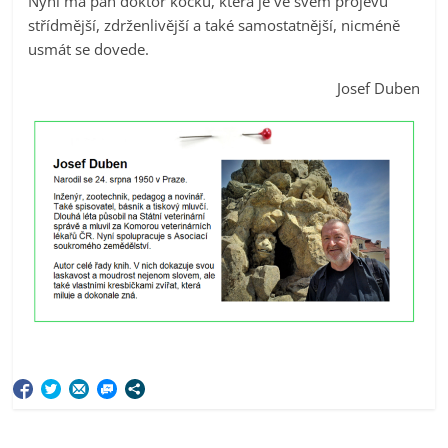
Nyní má pan doktor kočku, která je ve svém projevu
střídmější, zdrženlivější a také samostatnější, nicméně
usmát se dovede.
Josef Duben