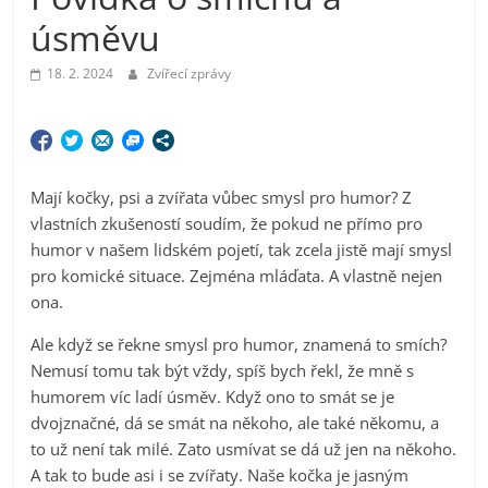
úsměvu
18. 2. 2024
Zvířecí zprávy
Mají kočky, psi a zvířata vůbec smysl pro humor? Z
vlastních zkušeností soudím, že pokud ne přímo pro
humor v našem lidském pojetí, tak zcela jistě mají smysl
pro komické situace. Zejména mláďata. A vlastně nejen
ona.
Ale když se řekne smysl pro humor, znamená to smích?
Nemusí tomu tak být vždy, spíš bych řekl, že mně s
humorem víc ladí úsměv. Když ono to smát se je
dvojznačné, dá se smát na někoho, ale také někomu, a
to už není tak milé. Zato usmívat se dá už jen na někoho.
A tak to bude asi i se zvířaty. Naše kočka je jasným