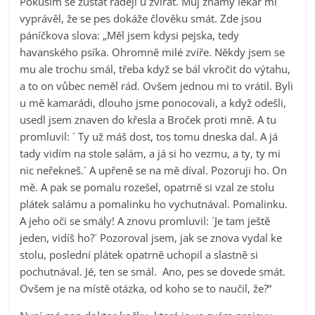
Pokusím se zůstat raději u zvířat. Můj známý lékař mi
vyprávěl, že se pes dokáže člověku smát. Zde jsou
páníčkova slova: „Měl jsem kdysi pejska, tedy
havanského psíka. Ohromně milé zvíře. Někdy jsem se
mu ale trochu smál, třeba když se bál vkročit do výtahu,
a to on vůbec neměl rád. Ovšem jednou mi to vrátil. Byli
u mě kamarádi, dlouho jsme ponocovali, a když odešli,
usedl jsem znaven do křesla a Broček proti mně. A tu
promluvil: ´ Ty už máš dost, tos tomu dneska dal. A já
tady vidím na stole salám, a já si ho vezmu, a ty, ty mi
nic neřekneš.´ A upřeně se na mě díval. Pozoruji ho. On
mě. A pak se pomalu rozešel, opatrně si vzal ze stolu
plátek salámu a pomalinku ho vychutnával. Pomalinku.
A jeho oči se smály! A znovu promluvil: ´Je tam ještě
jeden, vidíš ho?´ Pozoroval jsem, jak se znova vydal ke
stolu, poslední plátek opatrně uchopil a slastně si
pochutnával. Jé, ten se smál. Ano, pes se dovede smát.
Ovšem je na místě otázka, od koho se to naučil, že?“