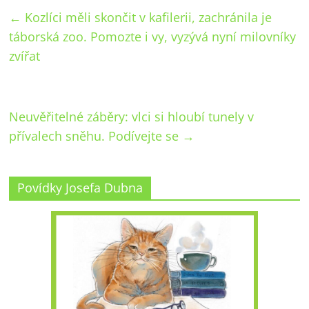
←
Kozlíci měli skončit v kafilerii, zachránila je
táborská zoo. Pomozte i vy, vyzývá nyní milovníky
zvířat
Neuvěřitelné záběry: vlci si hloubí tunely v
přívalech sněhu. Podívejte se
→
Povídky Josefa Dubna