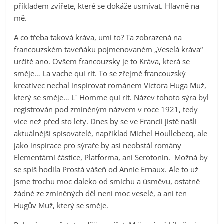
příkladem zvířete, které se dokáže usmívat. Hlavně na
mě.
A co třeba taková kráva, umí to? Ta zobrazená na
francouzském taveňáku pojmenovaném „Veselá kráva“
určitě ano. Ovšem francouzsky je to Kráva, která se
směje… La vache qui rit. To se zřejmě francouzský
kreativec nechal inspirovat románem Victora Huga Muž,
který se směje… L´ Homme qui rit. Název tohoto sýra byl
registrován pod zmíněným názvem v roce 1921, tedy
více než před sto lety. Dnes by se ve Francii jistě našli
aktuálnější spisovatelé, například Michel Houllebecq, ale
jako inspirace pro sýraře by asi neobstál romány
Elementární částice, Platforma, ani Serotonin. Možná by
se spíš hodila Prostá vášeň od Annie Ernaux. Ale to už
jsme trochu moc daleko od smíchu a úsměvu, ostatně
žádné ze zmíněných děl není moc veselé, a ani ten
Hugův Muž, který se směje.