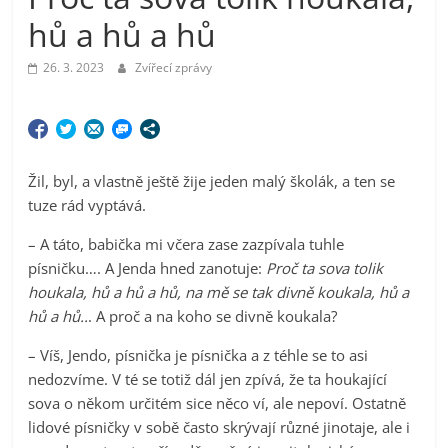
hů a hů a hů
26. 3. 2023
Zvířecí zprávy
Žil, byl, a vlastně ještě žije jeden malý školák, a ten se
tuze rád vyptává.
– A táto, babička mi včera zase zazpívala tuhle
písničku…. A Jenda hned zanotuje:
Proč ta sova tolik
houkala, hů a hů a hů, na mě se tak divně koukala, hů a
hů a hů..
. A proč a na koho se divně koukala?
– Víš, Jendo, písnička je písnička a z téhle se to asi
nedozvíme. V té se totiž dál jen zpívá, že ta houkající
sova o někom určitém sice něco ví, ale nepoví. Ostatně
lidové písničky v sobě často skrývají různé jinotaje, ale i