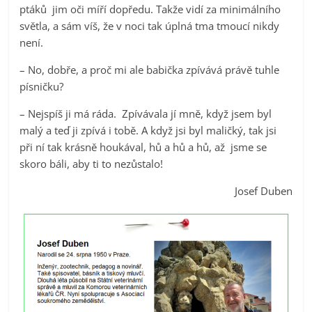
ptáků jim oči míří dopředu. Takže vidí za minimálního
světla, a sám víš, že v noci tak úplná tma tmoucí nikdy
není.
– No, dobře, a proč mi ale babička zpívává právě tuhle
písničku?
– Nejspíš ji má ráda. Zpívávala jí mně, když jsem byl
malý a teď ji zpívá i tobě. A když jsi byl maličký, tak jsi
při ní tak krásně houkával, hů a hů a hů, až jsme se
skoro báli, aby ti to nezůstalo!
Josef Duben