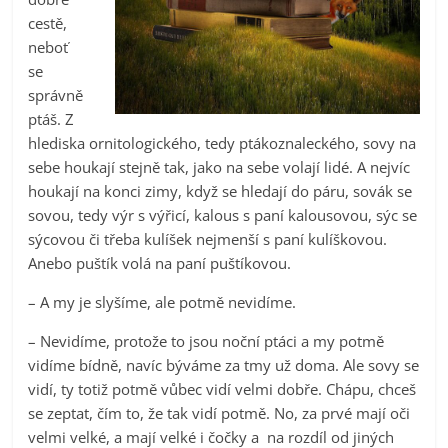
cestě,
neboť
se
správně
ptáš. Z
hlediska ornitologického, tedy ptákoznaleckého, sovy na
sebe houkají stejně tak, jako na sebe volají lidé. A nejvíc
houkají na konci zimy, když se hledají do páru, sovák se
sovou, tedy výr s výřicí, kalous s paní kalousovou, sýc se
sýcovou či třeba kulíšek nejmenší s paní kulíškovou.
Anebo puštík volá na paní puštíkovou.
– A my je slyšíme, ale potmě nevidíme.
– Nevidíme, protože to jsou noční ptáci a my potmě
vidíme bídně, navíc býváme za tmy už doma. Ale sovy se
vidí, ty totiž potmě vůbec vidí velmi dobře. Chápu, chceš
se zeptat, čím to, že tak vidí potmě. No, za prvé mají oči
velmi velké, a mají velké i čočky a na rozdíl od jiných