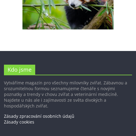
Kdo jsme
Vytváříme magazín pro všechny milovníky zvířat. Zábavnou a
srozumitelnou formou seznamujeme čtenáře s novými
poznatky a trendy v chovu zvířat a veterinární medicíně.
Najdete u nás ale i zajímavosti ze světa divokých a
hospodářských zvířat.
Zásady zpracování osobních údajů
Zásady cookies