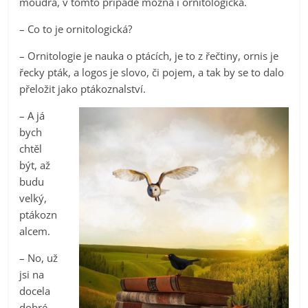
moudra, v tomto případě možná i ornitologická.
– Co to je ornitologická?
– Ornitologie je nauka o ptácích, je to z řečtiny, ornis je
řecky pták, a logos je slovo, či pojem, a tak by se to dalo
přeložit jako ptákoznalství.
– A já
bych
chtěl
být, až
budu
velký,
ptákozn
alcem.
– No, už
jsi na
docela
dobré