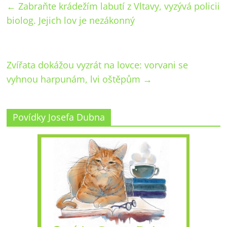
←
Zabraňte krádežím labutí z Vltavy, vyzývá policii
biolog. Jejich lov je nezákonný
Zvířata dokážou vyzrát na lovce: vorvani se
vyhnou harpunám, lvi oštěpům
→
Povídky Josefa Dubna