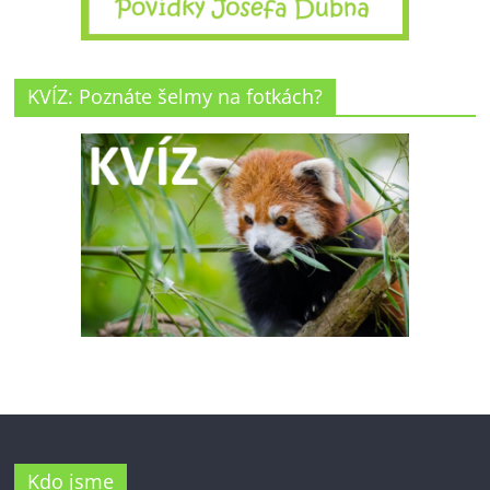
KVÍZ: Poznáte šelmy na fotkách?
Kdo jsme