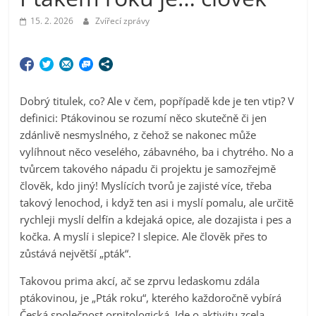
15. 2. 2026
Zvířecí zprávy
Dobrý titulek, co? Ale v čem, popřípadě kde je ten vtip? V
definici: Ptákovinou se rozumí něco skutečně či jen
zdánlivě nesmyslného, z čehož se nakonec může
vylíhnout něco veselého, zábavného, ba i chytrého. No a
tvůrcem takového nápadu či projektu je samozřejmě
člověk, kdo jiný! Myslících tvorů je zajisté více, třeba
takový lenochod, i když ten asi i myslí pomalu, ale určitě
rychleji myslí delfín a kdejaká opice, ale dozajista i pes a
kočka. A myslí i slepice? I slepice. Ale člověk přes to
zůstává největší „pták“.
Takovou prima akcí, ač se zprvu ledaskomu zdála
ptákovinou, je „Pták roku“, kterého každoročně vybírá
Česká společnost ornitologická. Jde o aktivitu zcela