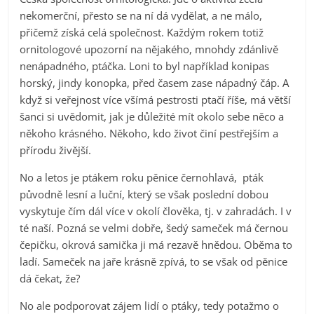
nekomerční, přesto se na ní dá vydělat, a ne málo,
přičemž získá celá společnost. Každým rokem totiž
ornitologové upozorní na nějakého, mnohdy zdánlivě
nenápadného, ptáčka. Loni to byl například konipas
horský, jindy konopka, před časem zase nápadný čáp. A
když si veřejnost více všímá pestrosti ptačí říše, má větší
šanci si uvědomit, jak je důležité mít okolo sebe něco a
někoho krásného. Někoho, kdo život činí pestřejším a
přírodu živější.
No a letos je ptákem roku pěnice černohlavá, pták
původně lesní a luční, který se však poslední dobou
vyskytuje čím dál více v okolí člověka, tj. v zahradách. I v
té naší. Pozná se velmi dobře, šedý sameček má černou
čepičku, okrová samička ji má rezavě hnědou. Oběma to
ladí. Sameček na jaře krásně zpívá, to se však od pěnice
dá čekat, že?
No ale podporovat zájem lidí o ptáky, tedy potažmo o