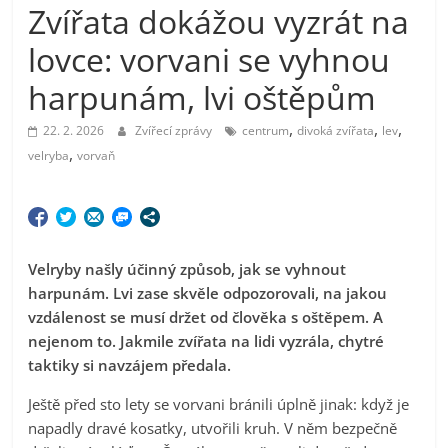
Zvířata dokážou vyzrát na
lovce: vorvani se vyhnou
harpunám, lvi oštěpům
,
,
,
22. 2. 2026
Zvířecí zprávy
centrum
divoká zvířata
lev
,
velryba
vorvaň
Velryby našly účinný způsob, jak se vyhnout
harpunám. Lvi zase skvěle odpozorovali, na jakou
vzdálenost se musí držet od člověka s oštěpem. A
nejenom to. Jakmile zvířata na lidi vyzrála, chytré
taktiky si navzájem předala.
Ještě před sto lety se vorvani bránili úplně jinak: když je
napadly dravé kosatky, utvořili kruh. V něm bezpečně