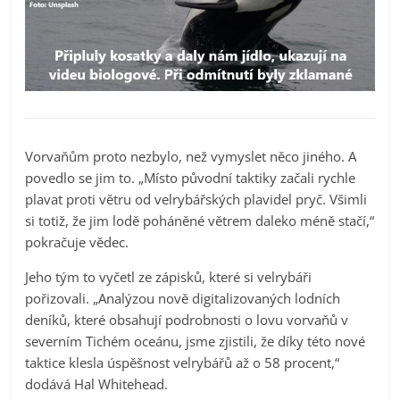
Vorvaňům proto nezbylo, než vymyslet něco jiného. A
povedlo se jim to. „Místo původní taktiky začali rychle
plavat proti větru od velrybářských plavidel pryč. Všimli
si totiž, že jim lodě poháněné větrem daleko méně stačí,“
pokračuje vědec.
Jeho tým to vyčetl ze zápisků, které si velrybáři
pořizovali. „Analýzou nově digitalizovaných lodních
deníků, které obsahují podrobnosti o lovu vorvaňů v
severním Tichém oceánu, jsme zjistili, že díky této nové
taktice klesla úspěšnost velrybářů až o 58 procent,“
dodává Hal Whitehead.