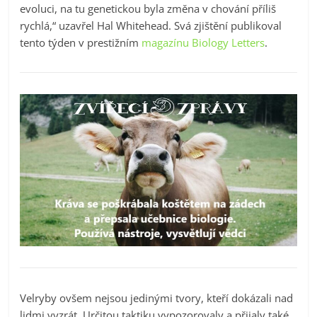
evoluci, na tu genetickou byla změna v chování příliš
rychlá,“ uzavřel Hal Whitehead. Svá zjištění publikoval
tento týden v prestižním
magazínu Biology Letters
.
Velryby ovšem nejsou jedinými tvory, kteří dokázali nad
lidmi vyzrát. Určitou taktiku vypozorovaly a přijaly také