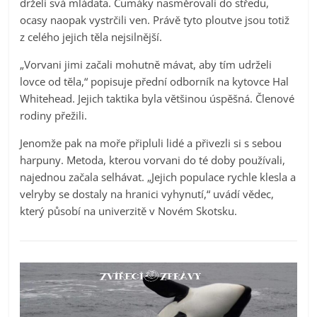
drželi svá mláďata. Čumáky nasměrovali do středu,
ocasy naopak vystrčili ven. Právě tyto ploutve jsou totiž
z celého jejich těla nejsilnější.
„Vorvani jimi začali mohutně mávat, aby tím udrželi
lovce od těla,“ popisuje přední odborník na kytovce Hal
Whitehead. Jejich taktika byla většinou úspěšná. Členové
rodiny přežili.
Jenomže pak na moře připluli lidé a přivezli si s sebou
harpuny. Metoda, kterou vorvani do té doby používali,
najednou začala selhávat. „Jejich populace rychle klesla a
velryby se dostaly na hranici vyhynutí,“ uvádí vědec,
který působí na univerzitě v Novém Skotsku.