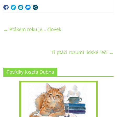
←
Ptákem roku je… člověk
Ti ptáci rozumí lidské řeči
→
Povídky Josefa Dubna