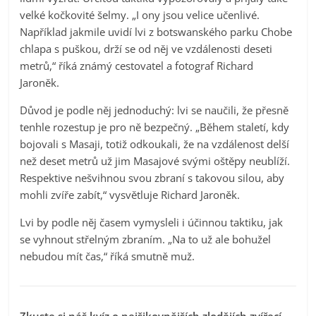
velké kočkovité šelmy. „I ony jsou velice učenlivé.
Například jakmile uvidí lvi z botswanského parku Chobe
chlapa s puškou, drží se od něj ve vzdálenosti deseti
metrů,“ říká známý cestovatel a fotograf Richard
Jaroněk.
Důvod je podle něj jednoduchý: lvi se naučili, že přesně
tenhle rozestup je pro ně bezpečný. „Během staletí, kdy
bojovali s Masaji, totiž odkoukali, že na vzdálenost delší
než deset metrů už jim Masajové svými oštěpy neublíží.
Respektive nešvihnou svou zbraní s takovou silou, aby
mohli zvíře zabít,“ vysvětluje Richard Jaroněk.
Lvi by podle něj časem vymysleli i účinnou taktiku, jak
se vyhnout střelným zbraním. „Na to už ale bohužel
nebudou mít čas,“ říká smutně muž.
Zkuste si náš kvíz o nejšikovnějších zlodějích zvířecí