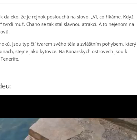
 daleko, že je rejnok poslouchá na slovo. „Ví, co říkáme. Když
,“ tvrdí muž. Chano se tak stal slavnou atrakcí. A to nejenom na
rovů.
jnoků. Jsou typičtí tvarem svého těla a zvláštním pohybem, který
upinách, stejně jako kytovce. Na Kanárských ostrovech jsou k
Tenerife.
deu: