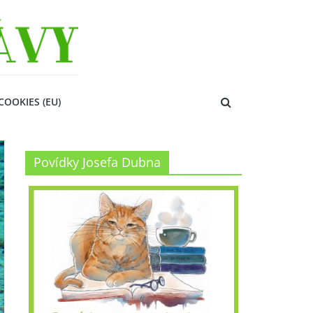
COOKIES (EU)
Povídky Josefa Dubna