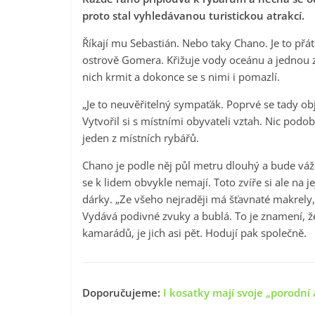
proto stal vyhledávanou turistickou atrakcí.
Říkají mu Sebastián. Nebo taky Chano. Je to přát
ostrově Gomera. Křižuje vody oceánu a jednou z
nich krmit a dokonce se s nimi i pomazlí.
„Je to neuvěřitelný sympaťák. Poprvé se tady ob
Vytvořil si s místními obyvateli vztah. Nic pod
jeden z místních rybářů.
Chano je podle něj půl metru dlouhý a bude váž
se k lidem obvykle nemají. Toto zvíře si ale na j
dárky. „Ze všeho nejraději má šťavnaté makrely,“
Vydává podivné zvuky a bublá. To je znamení, že
kamarádů, je jich asi pět. Hodují pak společně.
Doporučujeme:
I kosatky mají svoje „porodní 