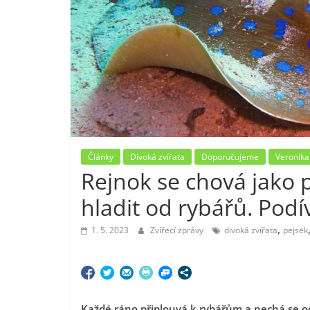
Články
Divoká zvířata
Doporučujeme
Veronika
Rejnok se chová jako 
hladit od rybářů. Podí
,
1. 5. 2023
Zvířecí zprávy
divoká zvířata
pejsek
Každé ráno připlouvá k rybářům a nechá se od 