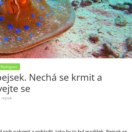
 Rodriguez
pejsek. Nechá se krmit a
vejte se
,
rejnok
nich nakrmit a pohladit. Jako by to byl mazlíček. Rejnok se