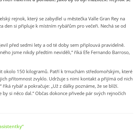
elský rejnok, který se zabydlel u městečka Valle Gran Rey na
a den si připluje k místním rybářům pro večeři. Nechá se od
jevil před sedmi lety a od té doby sem připlouvá pravidelně.
obného jsme nikdy předtím neviděli,“ říká Efe Fernando Barroso,
it okolo 150 kilogramů. Patří k trnuchám středomořským, které
ejich přítomnost zvyklo. Udržuje s nimi kontakt a přijímá od nich
 říká rybář a pokračuje: „Už z dálky poznáme, že se blíží.
 by si něco dal.“ Občas dokonce přivede pár svých rejnočích
asistentky“