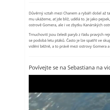
Důvěrný vztah mezi Chanem a rybáři došel až tak
mu ukážeme, ať jde blíž, udělá to. Je jako pejsek
ostrově Gomera, ale i ve zbytku Kanárských ost
Trnuchovití jsou čeledí paryb z řádu pravých re
se podobá letu ptáků. Často je lze spatřit ve sk
vidění běžně, a to právě mezi ostrovy Gomera a 
Povívejte se na Sebastiana na vi
Video
přehrávač