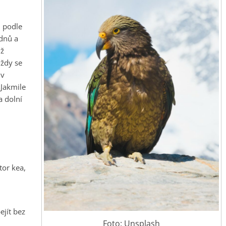
m podle
 dnů a
yž
vždy se
 v
„Jakmile
a dolní
tor kea,
ejít bez
Foto: Unsplash