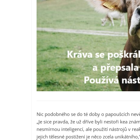
Nic podobného se do té doby o papoušcích nev
„Je sice pravda, že už dříve byli nestoři kea zná
nesmírnou inteligencí, ale použití nástrojů v rea
jejich tělesné postižení je něco zcela unikátního,