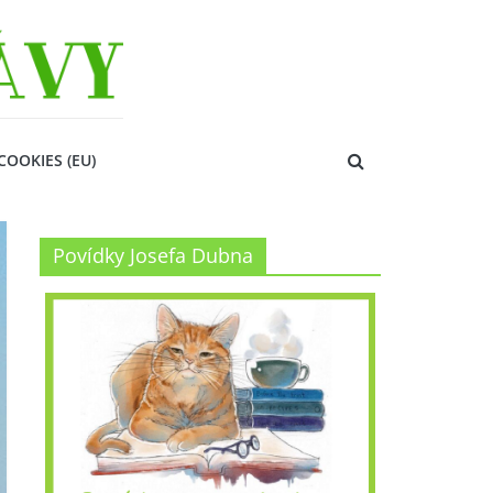
COOKIES (EU)
Povídky Josefa Dubna