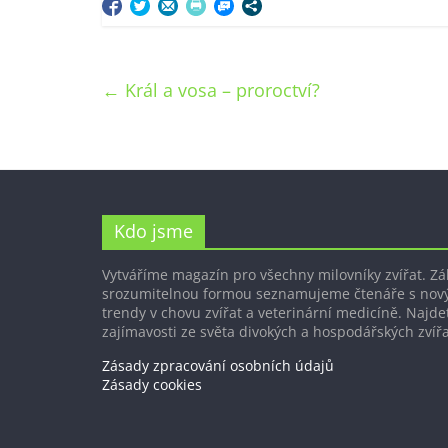
←
Král a vosa – proroctví?
Kdo jsme
Vytváříme magazín pro všechny milovníky zvířat. Z
srozumitelnou formou seznamujeme čtenáře s nov
trendy v chovu zvířat a veterinární medicíně. Najdet
zajímavosti ze světa divokých a hospodářských zvířa
Zásady zpracování osobních údajů
Zásady cookies