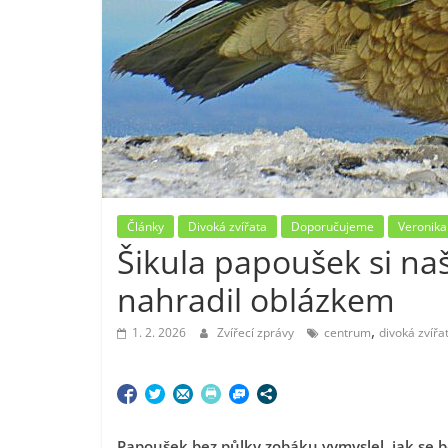
Články
Divoká zvířata
Doporučujeme
Veronika
Šikula papoušek si na
nahradil oblázkem
,
1. 2. 2026
Zvířecí zprávy
centrum
divoká zvířa
Papoušek bez půlky zobáku vymyslel, jak se b