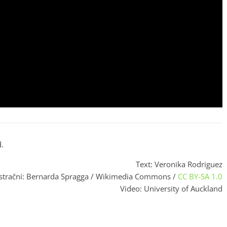
d.
Text: Veronika Rodriguez
ustrační: Bernarda Spragga / Wikimedia Commons /
CC BY-SA 1.0
Video: University of Auckland