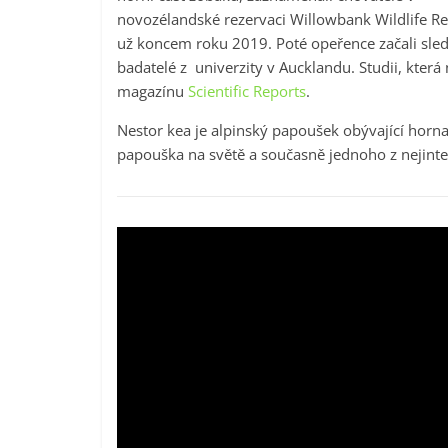
novozélandské rezervaci Willowbank Wildlife R
už koncem roku 2019. Poté opeřence začali sled
badatelé z univerzity v Aucklandu. Studii, která
magazínu
Scientific Reports
.
Nestor kea je alpinský papoušek obývající horn
papouška na světě a současně jednoho z nejinte