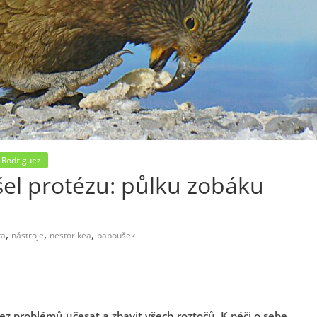
 Rodriguez
šel protézu: půlku zobáku
,
,
,
ta
nástroje
nestor kea
papoušek
ez problémů učesat a zbavit všech roztočů. K péči o sebe