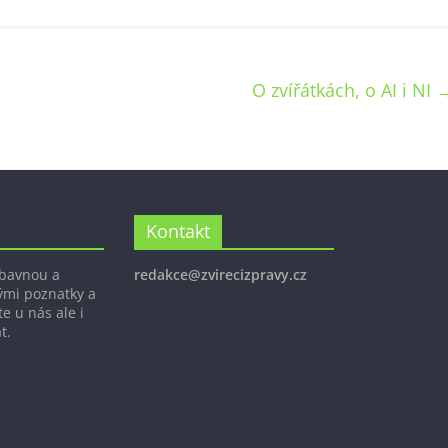
O zvířátkách, o AI i NI
Kontakt
ábavnou a
redakce@zvirecizpravy.cz
ými poznatky a
e u nás ale i
t.