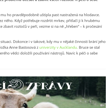
ců mu ho pravděpodobně uštípla past nastražená na hlodavce.
z něho. Když potřebuje rozdrtit mrkev, přitlačí ji k hrubému
e zbavit roztočů v peří, vezme si na ně „hřeben“ – k pročesání
situaci. Dokonce i v takové, kdy mu v nějaké činnosti brání jeho
holožka Anne Bastosová z
univerzity v Aucklandu.
Bruce se stal
ého vědci doložili používání nástrojů. Navíc k péči o sebe