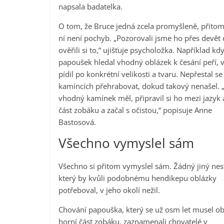
napsala badatelka.
O tom, že Bruce jedná zcela promyšleně, přito
ní není pochyb. „Pozorovali jsme ho přes devět
ověřili si to,“ ujišťuje psycholožka. Například kd
papoušek hledal vhodný oblázek k česání peří, 
pídil po konkrétní velikosti a tvaru. Nepřestal se
kamíncích přehrabovat, dokud takový nenašel. 
vhodný kamínek měl, připravil si ho mezi jazyk 
část zobáku a začal s očistou,“ popisuje Anne
Bastosová.
Všechno vymyslel sám
Všechno si přitom vymyslel sám. Žádný jiný nes
který by kvůli podobnému hendikepu oblázky
potřeboval, v jeho okolí nežil.
Chování papouška, který se už osm let musel ob
horní část zobáku, zaznamenali chovatelé v