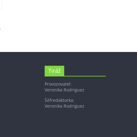
→
Tiráž
Provozovatel:
Veronika Rodriguez
Šéfredaktorka:
Veronika Rodriguez