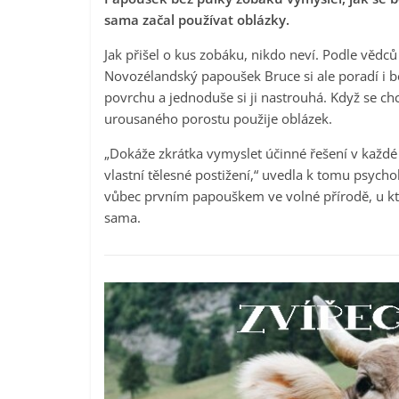
sama začal používat oblázky.
Jak přišel o kus zobáku, nikdo neví. Podle věd
Novozélandský papoušek Bruce si ale poradí i be
povrchu a jednoduše si ji nastrouhá. Když se chc
urousaného porostu použije oblázek.
„Dokáže zkrátka vymyslet účinné řešení v každé 
vlastní tělesné postižení,“ uvedla k tomu psyc
vůbec prvním papouškem ve volné přírodě, u kter
sama.