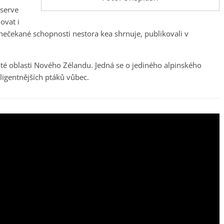
eserve
ovat i
 nečekané schopnosti nestora kea shrnuje, publikovali v
até oblasti Nového Zélandu. Jedná se o jediného alpinského
ligentnějších ptáků vůbec.