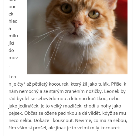
our
ek
hled
á
milu
jící
do
mov
.
Leo
n je čtyř až pětiletý kocourek, který žil jako tulák. Přišel k
nám nemocný a se starým zraněním nožičky. Leonek by
rád bydlel se sebevědomou a klidnou kočičkou, nebo
jako jedináček. Je to velký mazlíček, chodí u nohy jako
pejsek. Občas se ožene pacinkou a dá vědět, když se mu
něco nelíbí. Dokáže i kousnout. Nevíme, co má za sebou,
čím vším si prošel, ale jinak je to velmi milý kocourek.