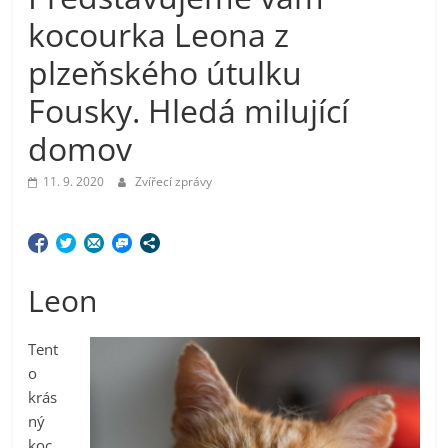
kocourka Leona z
plzeňského útulku
Fousky. Hledá milující
domov
11. 9. 2020
Zvířecí zprávy
Leon
Tent
o
krás
ný
koc