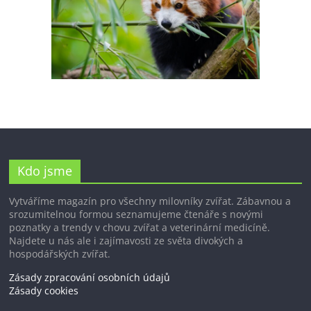
Kdo jsme
Vytváříme magazín pro všechny milovníky zvířat. Zábavnou a
srozumitelnou formou seznamujeme čtenáře s novými
poznatky a trendy v chovu zvířat a veterinární medicíně.
Najdete u nás ale i zajímavosti ze světa divokých a
hospodářských zvířat.
Zásady zpracování osobních údajů
Zásady cookies