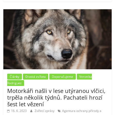
Články
Divoká zvířata
Doporučujeme
Veronika
Rodriguez
Motorkáři našli v lese utýranou vlčici,
trpěla několik týdnů. Pachateli hrozí
šest let vězení
16. 6. 2023
Zvířecí zprávy
Agentura ochrany přírody a