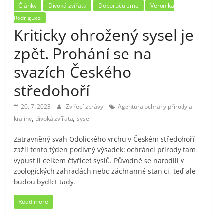
Články
Divoká zvířata
Doporučujeme
Veronika
Rodriguez
Kriticky ohrožený sysel je
zpět. Prohání se na
svazích Českého
středohoří
20. 7. 2023
Zvířecí zprávy
Agentura ochrany přírody a
,
,
krajiny
divoká zvířata
sysel
Zatravněný svah Odolického vrchu v Českém středohoří
zažil tento týden podivný výsadek: ochránci přírody tam
vypustili celkem čtyřicet syslů. Původně se narodili v
zoologických zahradách nebo záchranné stanici, teď ale
budou bydlet tady.
Read more