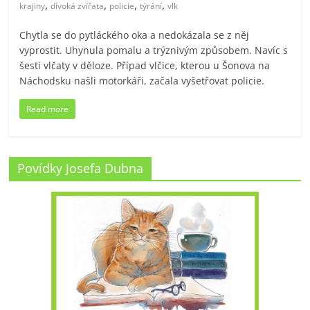
,
,
,
,
krajiny
divoká zvířata
policie
týrání
vlk
Chytla se do pytláckého oka a nedokázala se z něj
vyprostit. Uhynula pomalu a trýznivým způsobem. Navíc s
šesti vlčaty v děloze. Případ vlčice, kterou u Šonova na
Náchodsku našli motorkáři, začala vyšetřovat policie.
Read more
Povídky Josefa Dubna