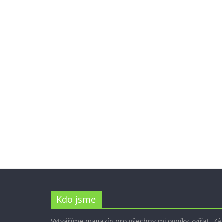
Kdo jsme
Vytváříme magazín pro všechny milovníky zvířat. Z