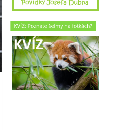
KVÍZ: Poznáte šelmy na fotkách?