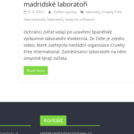
madridské laboratoři
,
9. 4. 2021
Zvířecí zprávy
aktivisté
Cruelty Free
,
,
International
laboratoř
testy na zvířatech
Ochránci zvířat volají po uzavření španělské
výzkumné laboratoře Vivotecnia. Ze židle je zvedlo
video, které zveřejnila nevládní organizace Cruelty
Free International. Zaměstnanci laboratoře na něm
úmyslně týrají zvířata.
Read more
Kontakt
ábavnou a
redakce@zvirecizpravy.cz