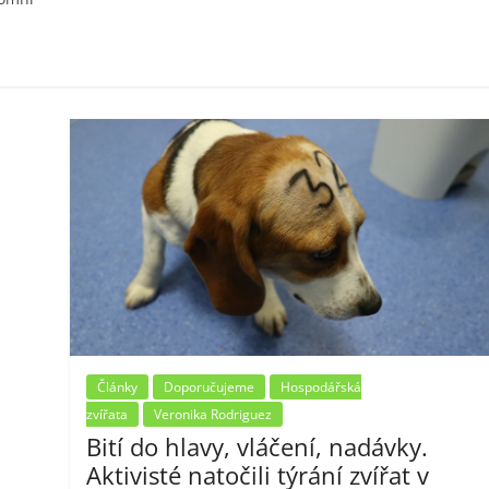
Články
Doporučujeme
Hospodářská
zvířata
Veronika Rodriguez
Bití do hlavy, vláčení, nadávky.
Aktivisté natočili týrání zvířat v