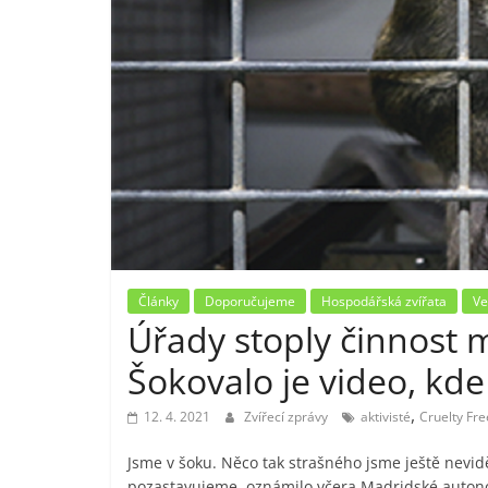
Články
Doporučujeme
Hospodářská zvířata
Ve
Úřady stoply činnost 
Šokovalo je video, kde
,
12. 4. 2021
Zvířecí zprávy
aktivisté
Cruelty Fre
Jsme v šoku. Něco tak strašného jsme ještě nevidě
pozastavujeme, oznámilo včera Madridské auto