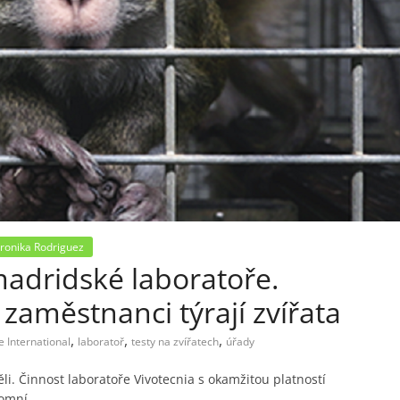
ronika Rodriguez
madridské laboratoře.
 zaměstnanci týrají zvířata
,
,
,
e International
laboratoř
testy na zvířatech
úřady
li. Činnost laboratoře Vivotecnia s okamžitou platností
nomní