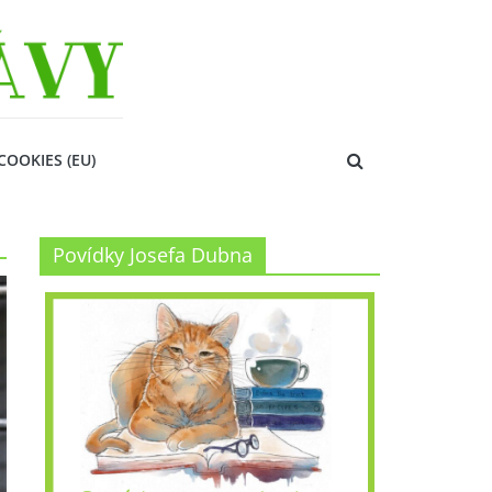
COOKIES (EU)
Povídky Josefa Dubna