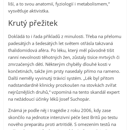
liší, a to svou anatomií, fyziologií i metabolismem,“
vysvětluje aktivistka.
Krutý přežitek
Dokládá to i řada příkladů z minulosti. Třeba na přelomu
padesátých a šedesátých let světem otřásla takzvaná
thalidomidová aféra. Po léku, který měl původně tišit
ranní nevolnosti těhotných žen, zůstaly tisíce mrtvých či
zmrzačených dětí. Některým chyběly dlouhé kosti v
končetinách, takže jim prsty nasedaly přímo na rameno.
Další neměly vyvinutý trávicí systém. „Lék byl přitom
nadstandardně klinicky prozkoušen na stovkách zvířat
nejrůznějších druhů,“ vzpomíná na tento skandál expert
na nežádoucí účinky léků Josef Suchopár.
Známá je podle něj i tragédie z roku 2006, kdy zase
skončilo na jednotce intenzivní péče šest Britů po testu
nového preparátu proti artritidě. S omezením testů na