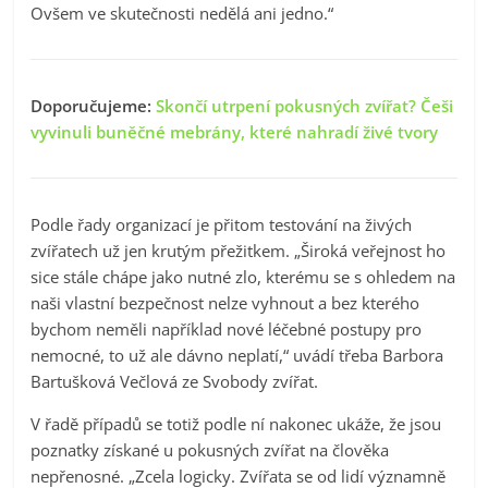
Ovšem ve skutečnosti nedělá ani jedno.“
Doporučujeme:
Skončí utrpení pokusných zvířat? Češi
vyvinuli buněčné mebrány, které nahradí živé tvory
Podle řady organizací je přitom testování na živých
zvířatech už jen krutým přežitkem. „Široká veřejnost ho
sice stále chápe jako nutné zlo, kterému se s ohledem na
naši vlastní bezpečnost nelze vyhnout a bez kterého
bychom neměli například nové léčebné postupy pro
nemocné, to už ale dávno neplatí,“ uvádí třeba Barbora
Bartušková Večlová ze Svobody zvířat.
V řadě případů se totiž podle ní nakonec ukáže, že jsou
poznatky získané u pokusných zvířat na člověka
nepřenosné. „Zcela logicky. Zvířata se od lidí významně