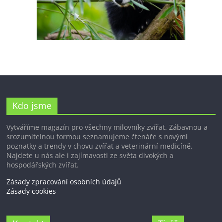
Kdo jsme
Vytváříme magazín pro všechny milovníky zvířat. Zábavnou a
srozumitelnou formou seznamujeme čtenáře s novými
poznatky a trendy v chovu zvířat a veterinární medicíně.
Najdete u nás ale i zajímavosti ze světa divokých a
hospodářských zvířat.
Zásady zpracování osobních údajů
Zásady cookies