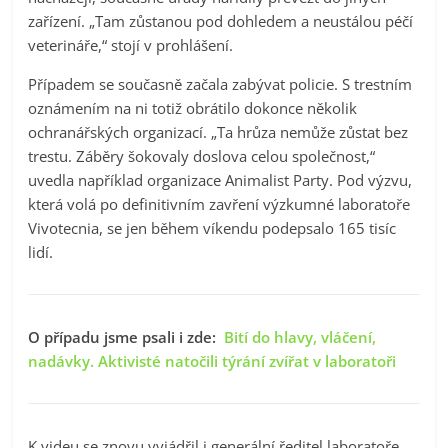
zařízení. „Tam zůstanou pod dohledem a neustálou péčí
veterináře,“ stojí v prohlášení.
Případem se současně začala zabývat policie. S trestním
oznámením na ni totiž obrátilo dokonce několik
ochranářských organizací. „Ta hrůza nemůže zůstat bez
trestu. Záběry šokovaly doslova celou společnost,“
uvedla například organizace Animalist Party. Pod výzvu,
která volá po definitivním zavření výzkumné laboratoře
Vivotecnia, se jen během víkendu podepsalo 165 tisíc
lidí.
O případu jsme psali i zde:
Bití do hlavy, vláčení,
nadávky. Aktivisté natočili týrání zvířat v laboratoři
K videu se znovu vyjádřil i generální ředitel laboratoře