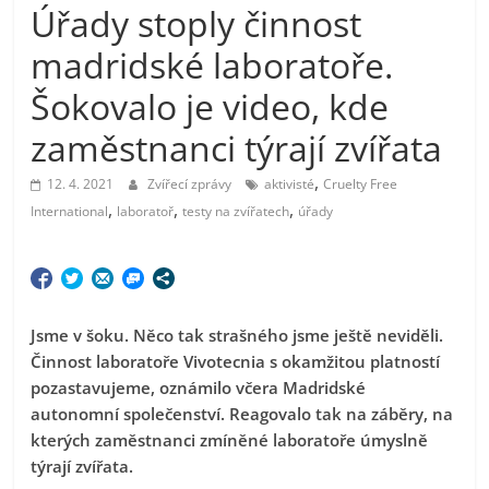
Úřady stoply činnost
madridské laboratoře.
Šokovalo je video, kde
zaměstnanci týrají zvířata
,
12. 4. 2021
Zvířecí zprávy
aktivisté
Cruelty Free
,
,
,
International
laboratoř
testy na zvířatech
úřady
Jsme v šoku. Něco tak strašného jsme ještě neviděli.
Činnost laboratoře Vivotecnia s okamžitou platností
pozastavujeme, oznámilo včera Madridské
autonomní společenství. Reagovalo tak na záběry,
na
kterých zaměstnanci zmíněné laboratoře úmyslně
týrají zvířata.