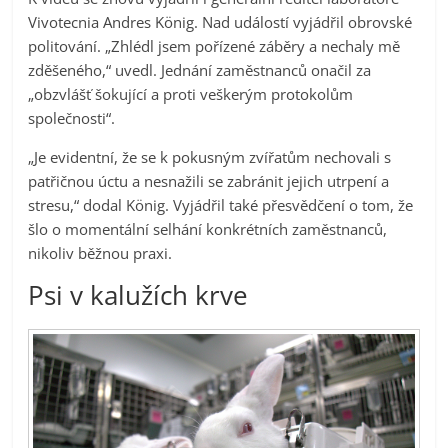
Vivotecnia Andres König. Nad událostí vyjádřil obrovské
politování. „Zhlédl jsem pořízené záběry a nechaly mě
zděšeného,“ uvedl. Jednání zaměstnanců onačil za
„obzvlášť šokující a proti veškerým protokolům
společnosti“.
„Je evidentní, že se k pokusným zvířatům nechovali s
patřičnou úctu a nesnažili se zabránit jejich utrpení a
stresu,“ dodal König. Vyjádřil také přesvědčení o tom, že
šlo o momentální selhání konkrétních zaměstnanců,
nikoliv běžnou praxi.
Psi v kalužích krve