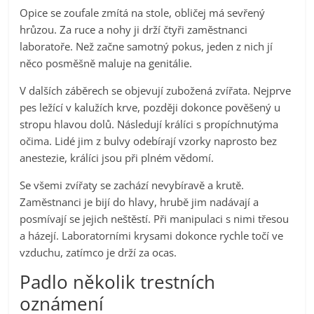
Opice se zoufale zmítá na stole, obličej má sevřený
hrůzou. Za ruce a nohy ji drží čtyři zaměstnanci
laboratoře. Než začne samotný pokus, jeden z nich jí
něco posměšně maluje na genitálie.
V dalších záběrech se objevují zubožená zvířata. Nejprve
pes ležící v kalužích krve, později dokonce pověšený u
stropu hlavou dolů. Následují králíci s propíchnutýma
očima. Lidé jim z bulvy odebírají vzorky naprosto bez
anestezie, králíci jsou při plném vědomí.
Se všemi zvířaty se zachází nevybíravě a krutě.
Zaměstnanci je bijí do hlavy, hrubě jim nadávají a
posmívají se jejich neštěstí. Při manipulaci s nimi třesou
a házejí. Laboratorními krysami dokonce rychle točí ve
vzduchu, zatímco je drží za ocas.
Padlo několik trestních
oznámení