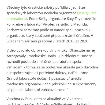
Všechny tyto drastické záběry pořídila v jedné ze
španělských laboratoří nevládní organizace
Cruelty Free
International
. Podle šéfky organizace Katy Taylorové šlo
konkrétně o laboratoř Vivotecnia sídlící v Madridu.
Zacházení se zvířaty podle ní natočil spolupracovník
organizace, který současně případ oznámil úřadům. V
uvedeném zařízení pracoval v letech 2018 až 2020.
Video vyvolalo obrovskou vlnu kritiky. Okamžitě na něj
zareagovaly i madridské úřady. „Po zhlédnutí jsme se
rozhodli poslat do zmíněné laboratoře inspekci.
Vzhledem k tomu, že se podezření ukázala jako důvodná
a inspekce zajistila i potřebné důkazy, nařídili jsme
činnost laboratoře dočasně pozastavit,“ uvedla
madridská regionální vláda. Jakékoliv další experimenty
už podle ní laboratoř zahajovat nesmí.
Všechna zvířata, která se aktuálně ve Vivotecnii
nacházejí, současně úřady nařídily převézt do jiných