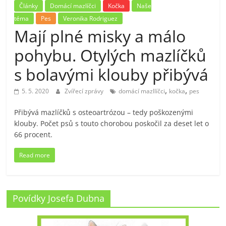
Články
Domácí mazlíčci
Kočka
Naše
téma
Pes
Veronika Rodriguez
Mají plné misky a málo
pohybu. Otylých mazlíčků
s bolavými klouby přibývá
,
,
5. 5. 2020
Zvířecí zprávy
domácí mazllíčci
kočka
pes
Přibývá mazlíčků s osteoartrózou – tedy poškozenými
klouby. Počet psů s touto chorobou poskočil za deset let o
66 procent.
Read more
Povídky Josefa Dubna