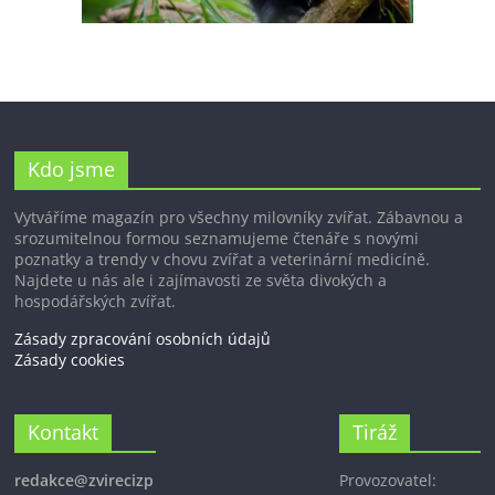
Kdo jsme
Vytváříme magazín pro všechny milovníky zvířat. Zábavnou a
srozumitelnou formou seznamujeme čtenáře s novými
poznatky a trendy v chovu zvířat a veterinární medicíně.
Najdete u nás ale i zajímavosti ze světa divokých a
hospodářských zvířat.
Zásady zpracování osobních údajů
Zásady cookies
Kontakt
Tiráž
redakce@zvirecizp
Provozovatel: