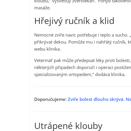
kloubů,“ vysvětlují zvěrolékaři. Pohyb takového 
masáže.
Hřejivý ručník a klid
Nemocné zvíře navíc potřebuje i teplo a sucho.
přikrývat dekou. Pomůže mu i nahřátý ručník, k
webu klinika.
Veterinář pak může předepsat léky proti bolest
některých případech doporučí i operaci postiže
specializovaným ortopedem,“ dodává klinika.
Doporučujeme:
Zvíře bolest dlouho skrývá. Ne
Utrápené klouby