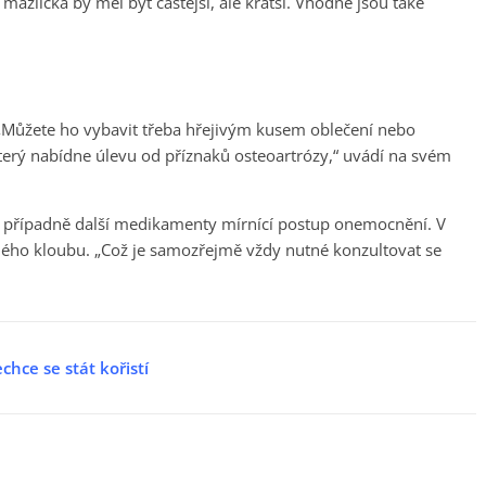
mazlíčka by měl být častější, ale kratší. Vhodné jsou také
 „Můžete ho vybavit třeba hřejivým kusem oblečení nebo
terý nabídne úlevu od příznaků osteoartrózy,“ uvádí na svém
i, případně další medikamenty mírnící postup onemocnění. V
ného kloubu. „Což je samozřejmě vždy nutné konzultovat se
chce se stát kořistí