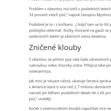
Problém s obezitou má totiž v posledních letech
34 procent všech psů,“ napsal časopisu Myslivos
Podobné je to i s kočkami. „I když tam se to liší 
podotýká veterinář. Kočky chované na gauči se po
venkovních šelem je obézních sotva desetina.
Zničené klouby
S obezitou se přitom pojí celá řada zdravotních 
cukrovkou nebo choroby srdce. Přibývá také p
osteoartróza.
Jak moc je situace vážná, ukazuje čerstvá zpráva v
v Americe stará o více než 2,7 milionu domácích 
narostl jen během posledních deseti let o 66 pro
psů,“ uvádějí.
Koček s onemocněním kloubů napočítali více než