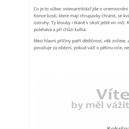
Co je to vůbec osteoartritida? Jde o onemocnění
Konce kostí, které mají chrupavky chránit, se kv
ostruhy. Ty klouby i tkáně v okolí ještě víc ničí. 
polehává a při chůzi kulhá.
Mezi hlavní příčiny patří dědičnost, věk zvířete,
považuje za obézní, pokud váží o pětinu více, n