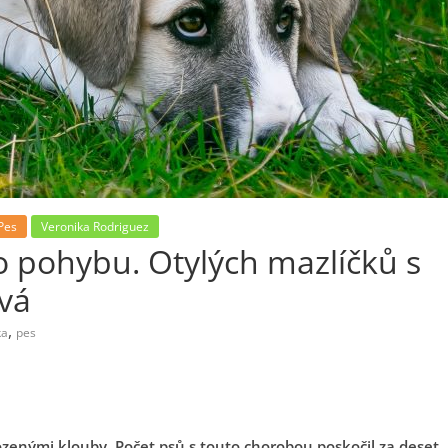
Pes
Veronika Rodriguez
o pohybu. Otylých mazlíčků s
vá
,
ka
pes
ozenými klouby. Počet psů s touto chorobou poskočil za deset