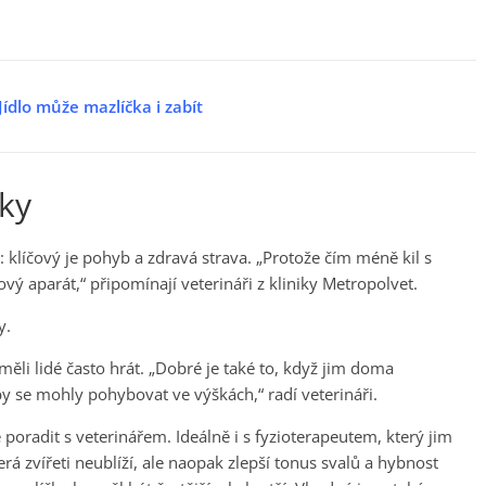
ídlo může mazlíčka i zabít
ky
í: klíčový je pohyb a zdravá strava. „Protože čím méně kil s
ý aparát,“ připomínají veterináři z kliniky Metropolvet.
y.
 měli lidé často hrát. „Dobré je také to, když jim doma
y se mohly pohybovat ve výškách,“ radí veterináři.
poradit s veterinářem. Ideálně i s fyzioterapeutem, který jim
á zvířeti neublíží, ale naopak zlepší tonus svalů a hybnost