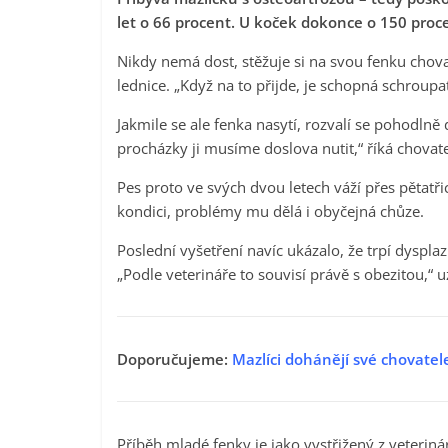
let o 66 procent. U koček dokonce o 150 proce
Nikdy nemá dost, stěžuje si na svou fenku chova
lednice. „Když na to přijde, je schopná schroupa
Jakmile se ale fenka nasytí, rozvalí se pohodlně
procházky ji musíme doslova nutit,“ říká chovate
Pes proto ve svých dvou letech váží přes pětatři
kondici, problémy mu dělá i obyčejná chůze.
Poslední vyšetření navíc ukázalo, že trpí dysplaz
„Podle veterináře to souvisí právě s obezitou,“ u
Doporučujeme:
Mazlíci dohánějí své chovate
Příběh mladé fenky je jako vystřižený z veteriná