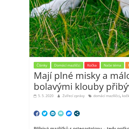
Články
Domácí mazlíčci
Kočka
Naše téma
Mají plné misky a mál
bolavými klouby přibý
,
5. 5. 2020
Zvířecí zprávy
domácí mazllíčci
koč
Přibývá mazlíčků s osteoartrózou – tedy pošk