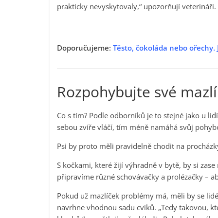
prakticky nevyskytovaly,“ upozorňují veterináři.
Doporučujeme:
Těsto, čokoláda nebo ořechy. J
Rozpohybujte své mazlí
Co s tím? Podle odborníků je to stejné jako u lid
sebou zvíře vláčí, tím méně namáhá svůj pohybov
Psi by proto měli pravidelně chodit na procházk
S kočkami, které žijí výhradně v bytě, by si zase
připravíme různé schovávačky a prolézačky – ab
Pokud už mazlíček problémy má, měli by se lidé 
navrhne vhodnou sadu cviků. „Tedy takovou, kter