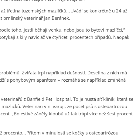
 až třetina tuzemských mazlíčků. „Uvádí se konkrétně u 24 až
t brněnský veterinář Jan Beránek.
podle toho, jestli běhají venku, nebo jsou to bytoví mazlíčci,“
týkají s kily navíc až ve čtyřiceti procentech případů. Naopak
problémů. Zvířata trpí například dušností. Desetina z nich má
otíží s pohybovým aparátem – rozmáhá se například zmíněná
eterinářů z Banfield Pet Hospital. To je hustá síť klinik, která se
mazlíčků. Veterináři v ní varují, že počet psů s osteoartrózou
cent. „Bolestivé záněty kloubů už tak trápí více než šest procent
 procento. „Přitom v minulosti se kočky s osteoartrózou