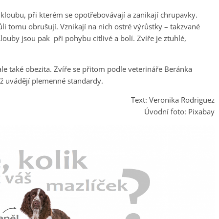
 kloubu, při kterém se opotřebovávají a zanikají chrupavky.
ůli tomu obrušují. Vznikají na nich ostré výrůstky – takzvané
Klouby jsou pak při pohybu citlivé a bolí. Zvíře je ztuhlé,
 ale také obezita. Zvíře se přitom podle veterináře Beránka
ež uvádějí plemenné standardy.
Text: Veronika Rodriguez
Úvodní foto: Pixabay