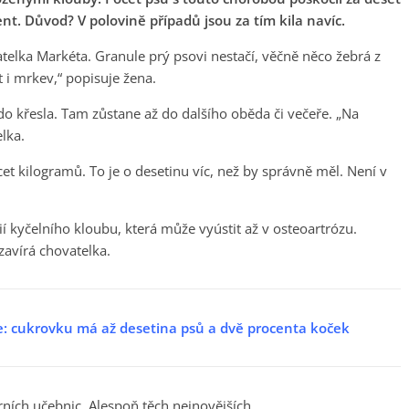
nt. Důvod? V polovině případů jsou za tím kila navíc.
telka Markéta. Granule prý psovi nestačí, věčně něco žebrá z
t i mrkev,“ popisuje žena.
 do křesla. Tam zůstane až do dalšího oběda či večeře. „Na
lka.
cet kilogramů. To je o desetinu víc, než by správně měl. Není v
ií kyčelního kloubu, která může vyústit až v osteoartrózu.
zavírá chovatelka.
le: cukrovku má až desetina psů a dvě procenta koček
rních učebnic. Alespoň těch nejnovějších.