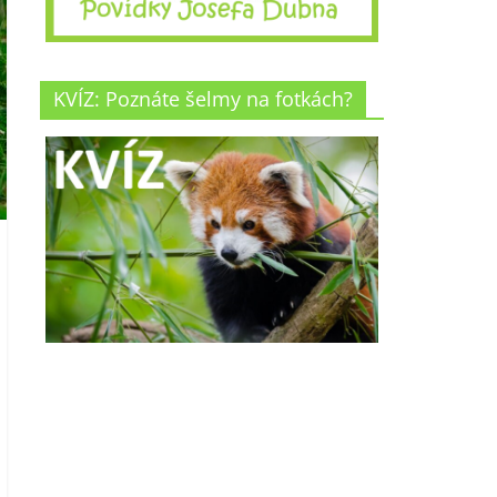
KVÍZ: Poznáte šelmy na fotkách?