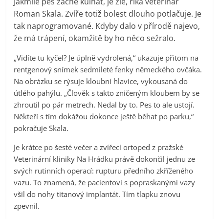
Jakmile pes začne kulhat, je zle, říká veterinář
Roman Skala. Zvíře totiž bolest dlouho potlačuje. Je
tak naprogramované. Kdyby dalo v přírodě najevo,
že má trápení, okamžitě by ho něco sežralo.
„Vidíte tu kyčel? Je úplně vydrolená,“ ukazuje přitom na
rentgenový snímek sedmileté fenky německého ovčáka.
Na obrázku se rýsuje kloubní hlavice, vykousaná do
útlého pahýlu. „Člověk s takto zničeným kloubem by se
zhroutil po pár metrech. Nedal by to. Pes to ale ustojí.
Někteří s tím dokážou dokonce ještě běhat po parku,“
pokračuje Skala.
Je krátce po šesté večer a zvířecí ortoped z pražské
Veterinární kliniky Na Hrádku právě dokončil jednu ze
svých rutinních operací: rupturu předního zkříženého
vazu. To znamená, že pacientovi s popraskanými vazy
všil do nohy titanový implantát. Tím tlapku znovu
zpevnil.