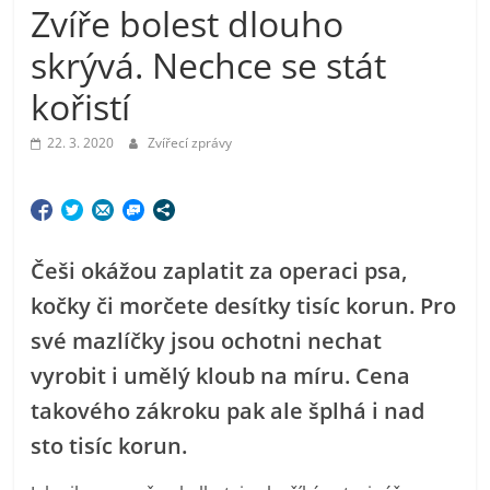
Zvíře bolest dlouho
skrývá. Nechce se stát
kořistí
22. 3. 2020
Zvířecí zprávy
Češi okážou zaplatit za operaci psa,
kočky či morčete desítky tisíc korun. Pro
své mazlíčky jsou ochotni nechat
vyrobit i umělý kloub na míru. Cena
takového zákroku pak ale šplhá i nad
sto tisíc korun.