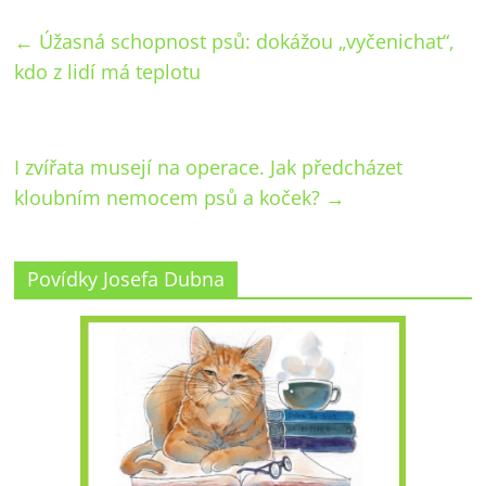
←
Úžasná schopnost psů: dokážou „vyčenichat“,
kdo z lidí má teplotu
I zvířata musejí na operace. Jak předcházet
kloubním nemocem psů a koček?
→
Povídky Josefa Dubna