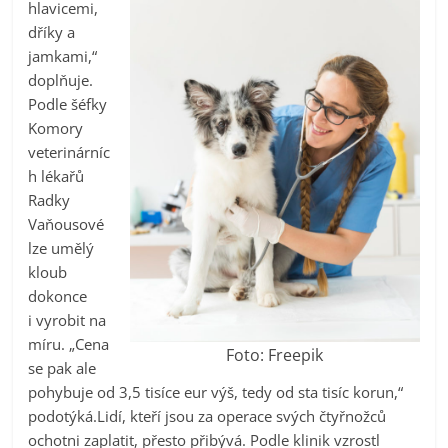
hlavicemi,
dříky a
jamkami,“
doplňuje.
Podle šéfky
Komory
veterinárníc
h lékařů
Radky
Vaňousové
lze umělý
kloub
dokonce
i vyrobit na
míru. „Cena
Foto: Freepik
se pak ale
pohybuje od 3,5 tisíce eur výš, tedy od sta tisíc korun,“
podotýká.Lidí, kteří jsou za operace svých čtyřnožců
ochotni zaplatit, přesto přibývá. Podle klinik vzrostl