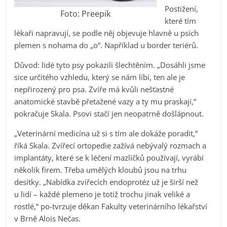
Postižení,
Foto: Preepik
které tím
lékaři napravují, se podle něj objevuje hlavně u psích
plemen s nohama do „o“. Například u border teriérů.
Důvod: lidé tyto psy pokazili šlechtěním. „Dosáhli jsme
sice určitého vzhledu, který se nám líbí, ten ale je
nepřirozený pro psa. Zvíře má kvůli nešťastné
anatomické stavbě přetažené vazy a ty mu praskají,“
pokračuje Skala. Psovi stačí jen neopatrně došlápnout.
„Veterinární medicína už si s tím ale dokáže poradit,“
říká Skala. Zvířecí ortopedie zažívá nebývalý rozmach a
implantáty, které se k léčení mazlíčků používají, vyrábí
několik firem. Třeba umělých kloubů jsou na trhu
desítky. „Nabídka zvířecích endoprotéz už je širší než
u lidí – každé plemeno je totiž trochu jinak veliké a
rostlé,“ po-tvrzuje děkan Fakulty veterinárního lékařství
v Brně Alois Nečas.