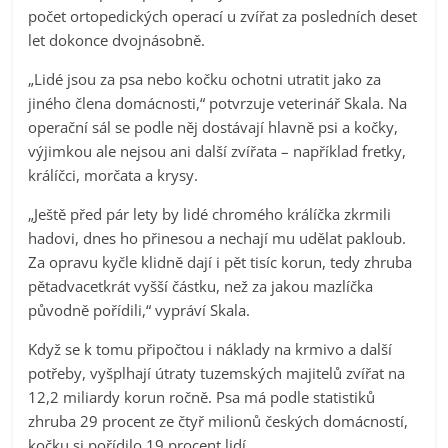
počet ortopedických operací u zvířat za posledních deset
let dokonce dvojnásobně.
„Lidé jsou za psa nebo kočku ochotni utratit jako za
jiného člena domácnosti,“ potvrzuje veterinář Skala. Na
operační sál se podle něj dostávají hlavně psi a kočky,
výjimkou ale nejsou ani další zvířata – například fretky,
králíčci, morčata a krysy.
„Ještě před pár lety by lidé chromého králíčka zkrmili
hadovi, dnes ho přinesou a nechají mu udělat pakloub.
Za opravu kyčle klidně dají i pět tisíc korun, tedy zhruba
pětadvacetkrát vyšší částku, než za jakou mazlíčka
původně pořídili,“ vypráví Skala.
Když se k tomu připočtou i náklady na krmivo a další
potřeby, vyšplhají útraty tuzemských majitelů zvířat na
12,2 miliardy korun ročně. Psa má podle statistiků
zhruba 29 procent ze čtyř milionů českých domácností,
kočku si pořídilo 19 procent lidí.