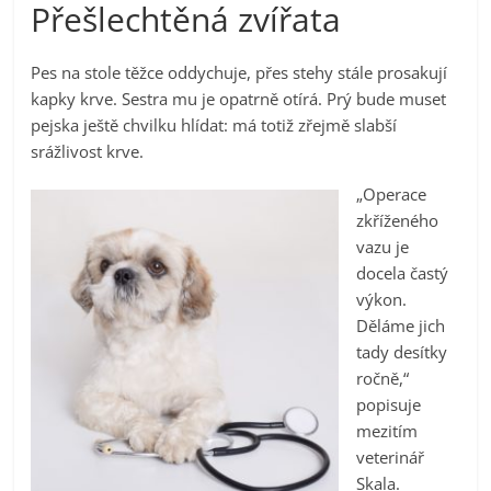
Přešlechtěná zvířata
Pes na stole těžce oddychuje, přes stehy stále prosakují
kapky krve. Sestra mu je opatrně otírá. Prý bude muset
pejska ještě chvilku hlídat: má totiž zřejmě slabší
srážlivost krve.
„Operace
zkříženého
vazu je
docela častý
výkon.
Děláme jich
tady desítky
ročně,“
popisuje
mezitím
veterinář
Skala.