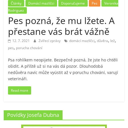
Články
Domácí mazlíčci
Doporučujeme
Pes
Veronika
Rodriguez
Pes pozná, že mu lžete. A
přestane vás brát vážně
,
,
,
12. 7. 2021
Zvířecí zprávy
domácí mazlíčci
důvěra
lež
,
pes
porucha chování
Psa rohlíkem neopijete. Bezpečně pozná, že jste ho chtěli
ošidit. A příště už si na vás dá pozor. Dlouhodobá
nedůvěra navíc může vyústit až v poruchu chování, varují
veterináři.
Read more
Povídky Josefa Dubna