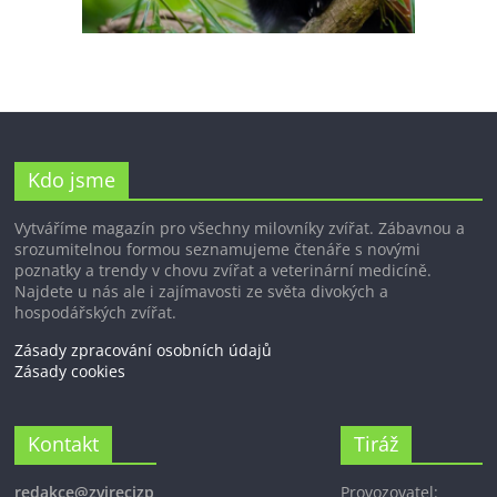
Kdo jsme
Vytváříme magazín pro všechny milovníky zvířat. Zábavnou a
srozumitelnou formou seznamujeme čtenáře s novými
poznatky a trendy v chovu zvířat a veterinární medicíně.
Najdete u nás ale i zajímavosti ze světa divokých a
hospodářských zvířat.
Zásady zpracování osobních údajů
Zásady cookies
Kontakt
Tiráž
redakce@zvirecizp
Provozovatel: