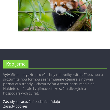
Kdo jsme
Vytváříme magazín pro všechny milovníky zvířat. Zábavnou a
srozumitelnou formou seznamujeme čtenáře s novými
poznatky a trendy v chovu zvířat a veterinární medicíně.
Najdete u nás ale i zajímavosti ze světa divokých a
hospodářských zvířat.
Zásady zpracování osobních údajů
Zásady cookies