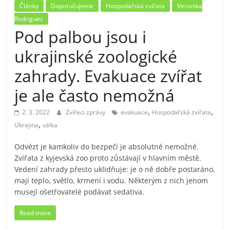
Články
Doporučujeme
Hospodářská zvířata
Veronika
Rodriguez
Pod palbou jsou i
ukrajinské zoologické
zahrady. Evakuace zvířat
je ale často nemožná
,
,
2. 3. 2022
Zvířecí zprávy
evakuace
Hospodářská zvířata
,
Ukrajina
válka
Odvézt je kamkoliv do bezpečí je absolutně nemožné.
Zvířata z kyjevská zoo proto zůstávají v hlavním městě.
Vedení zahrady přesto uklidňuje: je o ně dobře postaráno,
mají teplo, světlo, krmení i vodu. Některým z nich jenom
musejí ošetřovatelé podávat sedativa.
Read more