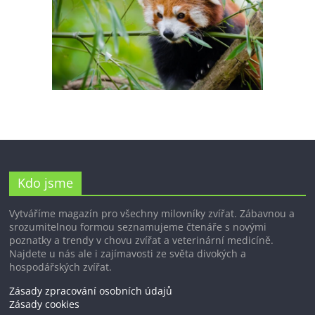
Kdo jsme
Vytváříme magazín pro všechny milovníky zvířat. Zábavnou a
srozumitelnou formou seznamujeme čtenáře s novými
poznatky a trendy v chovu zvířat a veterinární medicíně.
Najdete u nás ale i zajímavosti ze světa divokých a
hospodářských zvířat.
Zásady zpracování osobních údajů
Zásady cookies