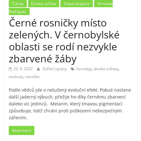
Články
Divoká zvířata
Doporučujeme
Veronika
Rodriguez
Černé rosničky místo
zelených. V černobylské
oblasti se rodí nezvykle
zbarvené žáby
,
,
22. 9. 2022
Zvířecí zprávy
černobyl
divoká zvířata
,
evoluce
rosnička
Podle vědců jde o netušený evoluční efekt. Pokud nastane
další jaderný výbuch, přežije ho díky černému zbarvení
daleko víc jedinců. Melanin, který tmavou pigmentaci
způsobuje, totiž chrání proti poškození nebezpečným
zářením.
Read more