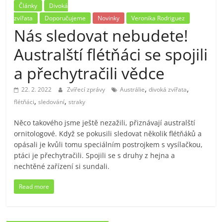
Články
Divoká
zvířata
Doporučujeme
Novinky
Veronika Rodriguez
Nás sledovat nebudete!
Australští flétňáci se spojili
a přechytračili vědce
,
,
22. 2. 2022
Zvířecí zprávy
Austrálie
divoká zvířata
,
,
flétňáci
sledování
straky
Něco takového jsme ještě nezažili, přiznávají australští
ornitologové. Když se pokusili sledovat několik flétňáků a
opásali je kvůli tomu speciálním postrojkem s vysílačkou,
ptáci je přechytračili. Spojili se s druhy z hejna a
nechtěné zařízení si sundali.
Read more