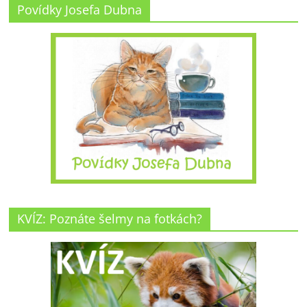
Povídky Josefa Dubna
KVÍZ: Poznáte šelmy na fotkách?