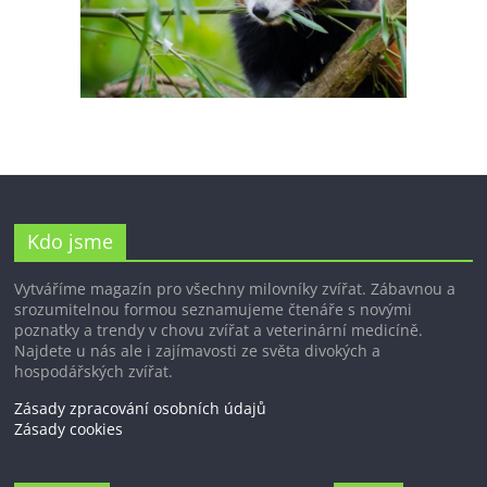
Kdo jsme
Vytváříme magazín pro všechny milovníky zvířat. Zábavnou a
srozumitelnou formou seznamujeme čtenáře s novými
poznatky a trendy v chovu zvířat a veterinární medicíně.
Najdete u nás ale i zajímavosti ze světa divokých a
hospodářských zvířat.
Zásady zpracování osobních údajů
Zásady cookies