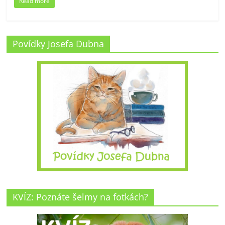
Read more
Povídky Josefa Dubna
KVÍZ: Poznáte šelmy na fotkách?