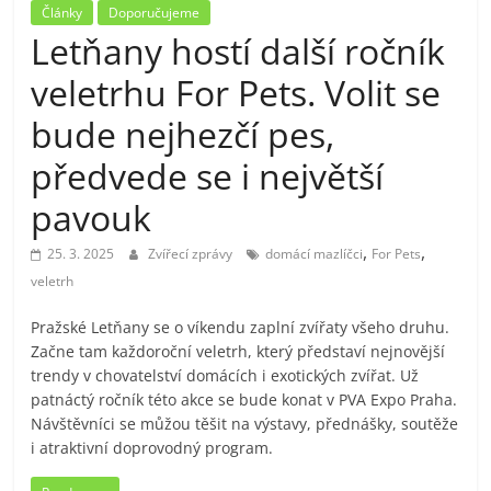
Články
Doporučujeme
Letňany hostí další ročník
veletrhu For Pets. Volit se
bude nejhezčí pes,
předvede se i největší
pavouk
,
,
25. 3. 2025
Zvířecí zprávy
domácí mazlíčci
For Pets
veletrh
Pražské Letňany se o víkendu zaplní zvířaty všeho druhu.
Začne tam každoroční veletrh, který představí nejnovější
trendy v chovatelství domácích i exotických zvířat. Už
patnáctý ročník této akce se bude konat v PVA Expo Praha.
Návštěvníci se můžou těšit na výstavy, přednášky, soutěže
i atraktivní doprovodný program.