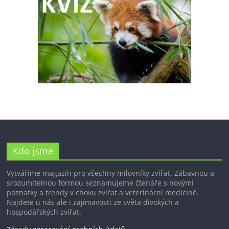
Kdo jsme
Vytváříme magazín pro všechny milovníky zvířat. Zábavnou a
srozumitelnou formou seznamujeme čtenáře s novými
poznatky a trendy v chovu zvířat a veterinární medicíně.
Najdete u nás ale i zajímavosti ze světa divokých a
hospodářských zvířat.