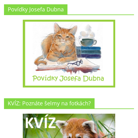
Povídky Josefa Dubna
KVÍZ: Poznáte šelmy na fotkách?