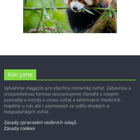
Kdo jsme
Vytváříme magazín pro všechny milovníky zvířat. Zábavnou a
srozumitelnou formou seznamujeme čtenáře s novými
poznatky a trendy v chovu zvířat a veterinární medicíně.
Najdete u nás ale i zajímavosti ze světa divokých a
hospodářských zvířat.
Zásady zpracování osobních údajů
Zásady cookies