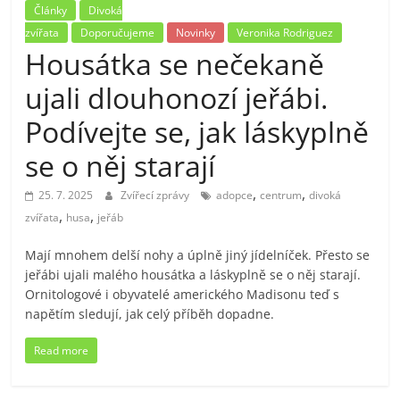
Články
Divoká
zvířata
Doporučujeme
Novinky
Veronika Rodriguez
Housátka se nečekaně
ujali dlouhonozí jeřábi.
Podívejte se, jak láskyplně
se o něj starají
,
,
25. 7. 2025
Zvířecí zprávy
adopce
centrum
divoká
,
,
zvířata
husa
jeřáb
Mají mnohem delší nohy a úplně jiný jídelníček. Přesto se
jeřábi ujali malého housátka a láskyplně se o něj starají.
Ornitologové i obyvatelé amerického Madisonu teď s
napětím sledují, jak celý příběh dopadne.
Read more