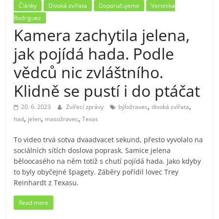
Články
Divoká zvířata
Doporučujeme
Veronika
Rodriguez
Kamera zachytila jelena,
jak pojídá hada. Podle
vědců nic zvláštního.
Klidně se pustí i do ptáčat
,
,
20. 6. 2023
Zvířecí zprávy
býložravec
divoká zvířata
,
,
,
had
jelen
masožravec
Texas
To video trvá sotva dvaadvacet sekund, přesto vyvolalo na
sociálních sítích doslova poprask. Samice jelena
běloocasého na něm totiž s chutí pojídá hada. Jako kdyby
to byly obyčejné špagety. Záběry pořídil lovec Trey
Reinhardt z Texasu.
Read more