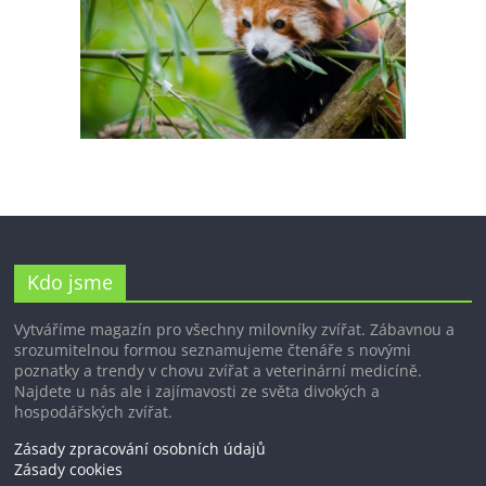
Kdo jsme
Vytváříme magazín pro všechny milovníky zvířat. Zábavnou a
srozumitelnou formou seznamujeme čtenáře s novými
poznatky a trendy v chovu zvířat a veterinární medicíně.
Najdete u nás ale i zajímavosti ze světa divokých a
hospodářských zvířat.
Zásady zpracování osobních údajů
Zásady cookies