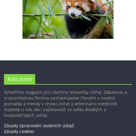
Kdo jsme
Vytváříme magazín pro všechny milovníky zvířat. Zábavnou a
srozumitelnou formou seznamujeme čtenáře s novými
poznatky a trendy v chovu zvířat a veterinární medicíně.
Najdete u nás ale i zajímavosti ze světa divokých a
hospodářských zvířat.
Zásady zpracování osobních údajů
Zásady cookies