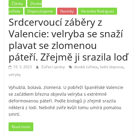
Články
Divoká
zvířata
Doporučujeme
Novinky
Veronika Rodriguez
Srdcervoucí záběry z
Valencie: velryba se snaží
plavat se zlomenou
páteří. Zřejmě ji srazila loď
,
,
19. 3. 2023
Zvířecí zprávy
divoká zvířata
lodní doprava
velryby
Vyhublá, bolavá, zlomená. U pobřeží španělské Valencie
se začátkem března objevila velryba s extrémně
deformovanou páteří. Podle biologů ji zřejmě srazila
některá z lodí. Nebohé zvíře kvůli tomu umírá pomalou
smrtí.
Read more