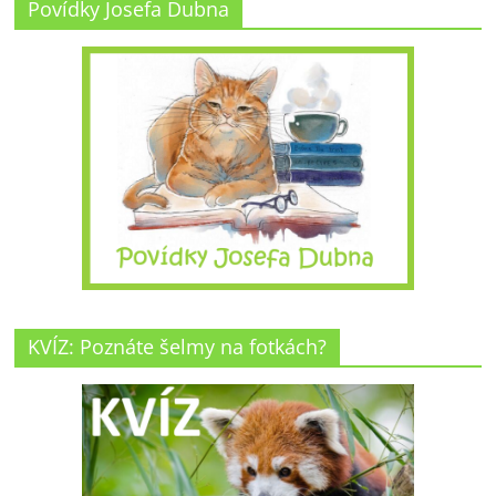
Povídky Josefa Dubna
KVÍZ: Poznáte šelmy na fotkách?