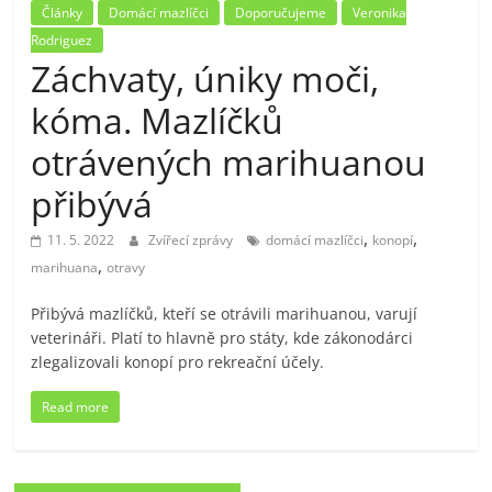
Články
Domácí mazlíčci
Doporučujeme
Veronika
Rodriguez
Záchvaty, úniky moči,
kóma. Mazlíčků
otrávených marihuanou
přibývá
,
,
11. 5. 2022
Zvířecí zprávy
domácí mazlíčci
konopí
,
marihuana
otravy
Přibývá mazlíčků, kteří se otrávili marihuanou, varují
veterináři. Platí to hlavně pro státy, kde zákonodárci
zlegalizovali konopí pro rekreační účely.
Read more