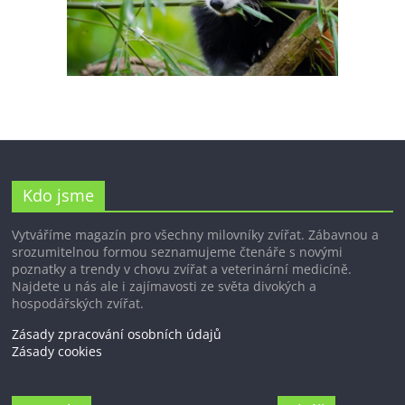
Kdo jsme
Vytváříme magazín pro všechny milovníky zvířat. Zábavnou a
srozumitelnou formou seznamujeme čtenáře s novými
poznatky a trendy v chovu zvířat a veterinární medicíně.
Najdete u nás ale i zajímavosti ze světa divokých a
hospodářských zvířat.
Zásady zpracování osobních údajů
Zásady cookies