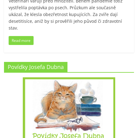
Veterináři varují před množiteli. Během pandemie totiž
vystřelila poptávka po psech. Průzkum ale současně
ukázal, že klesla obezřetnost kupujících. Za zvíře dají
desetitisíce, aniž by si prověřili jeho původ či zdravotní
stav.
Read more
Povídky Josefa Dubna