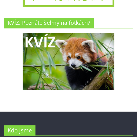
KVÍZ: Poznáte šelmy na fotkách?
Kdo jsme