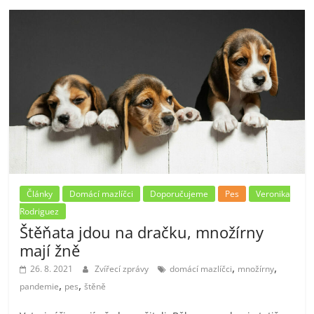
Články
Domácí mazlíčci
Doporučujeme
Pes
Veronika
Rodriguez
Štěňata jdou na dračku, množírny
mají žně
,
,
26. 8. 2021
Zvířecí zprávy
domácí mazlíčci
množírny
,
,
pandemie
pes
štěně