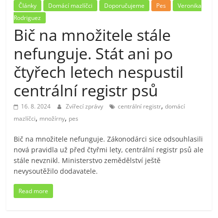
Články
Domácí mazlíčci
Doporučujeme
Pes
Veronika
Rodriguez
Bič na množitele stále
nefunguje. Stát ani po
čtyřech letech nespustil
centrální registr psů
,
16. 8. 2024
Zvířecí zprávy
centrální registr
domácí
,
,
mazlíčci
množírny
pes
Bič na množitele nefunguje. Zákonodárci sice odsouhlasili
nová pravidla už před čtyřmi lety, centrální registr psů ale
stále nevznikl. Ministerstvo zemědělství ještě
nevysoutěžilo dodavatele.
Read more