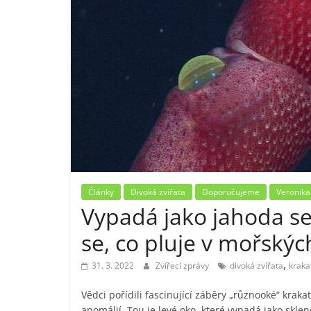
Články
Divoká zvířata
Doporučujeme
Veronika
Vypadá jako jahoda s
se, co pluje v mořský
,
31. 3. 2022
Zvířecí zprávy
divoká zvířata
kraka
Vědci pořídili fascinující záběry „různooké“ kra
anomálií. Tou je levé oko, které vypadá jako skle