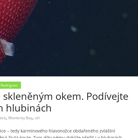
 Rodriguez
e skleněným okem. Podívejte
ch hlubinách
,
,
tice
Monterey Bay
oči
katice – tedy karmínového hlavonožce obdařeného zvláštní
něná žlutá koule. Tvor díky němu dokáže přežít i v hlubinách