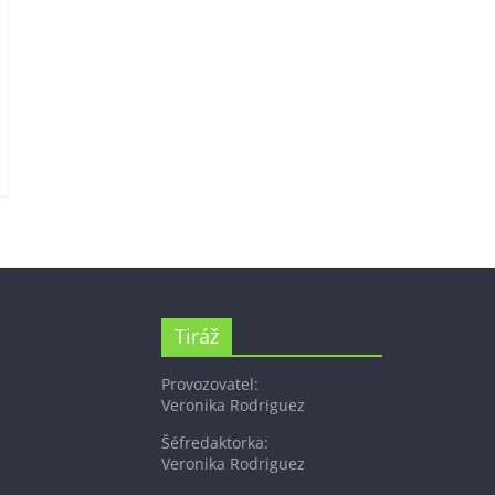
Tiráž
Provozovatel:
Veronika Rodriguez
Šéfredaktorka:
Veronika Rodriguez