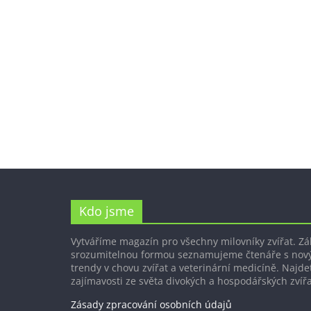
Kdo jsme
Vytváříme magazín pro všechny milovníky zvířat. Z
srozumitelnou formou seznamujeme čtenáře s nov
trendy v chovu zvířat a veterinární medicíně. Najdet
zajímavosti ze světa divokých a hospodářských zvířa
Zásady zpracování osobních údajů