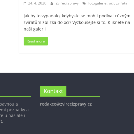
,
,
24. 4. 2020
Zvířecí zprávy
Fotogalerie
oči
zvířata
Jak by to vypadalo, kdybyste se mohli podívat různým
zvířatům zblízka do očí? Vyzkoušejte si to. Klikněte na
naši galerii
Read more
Kontakt
ábavnou a
redakce@zvirecizpravy.cz
ými poznatky a
e u nás ale i
t.