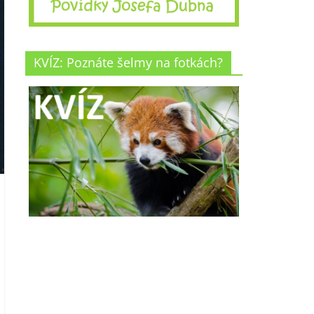
KVÍZ: Poznáte šelmy na fotkách?