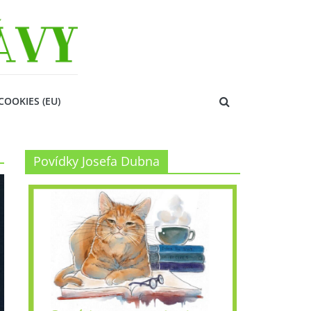
COOKIES (EU)
Povídky Josefa Dubna