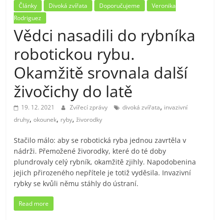
Články
Divoká zvířata
Doporučujeme
Veronika
Rodriguez
Vědci nasadili do rybníka
robotickou rybu.
Okamžitě srovnala další
živočichy do latě
,
19. 12. 2021
Zvířecí zprávy
divoká zvířata
invazivní
,
,
,
druhy
okounek
ryby
živorodky
Stačilo málo: aby se robotická ryba jednou zavrtěla v
nádrži. Přemožené živorodky, které do té doby
plundrovaly celý rybník, okamžitě zjihly. Napodobenina
jejich přirozeného nepřítele je totiž vyděsila. Invazivní
rybky se kvůli němu stáhly do ústraní.
Read more