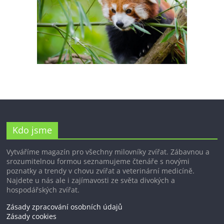
Kdo jsme
Vytváříme magazín pro všechny milovníky zvířat. Zábavnou a
srozumitelnou formou seznamujeme čtenáře s novými
poznatky a trendy v chovu zvířat a veterinární medicíně.
Najdete u nás ale i zajímavosti ze světa divokých a
hospodářských zvířat.
Zásady zpracování osobních údajů
Zásady cookies