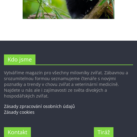
Kdo jsme
Vytváříme magazín pro všechny milovníky zvířat. Zábavnou a
srozumitelnou formou seznamujeme čtenáře s novými
poznatky a trendy v chovu zvířat a veterinární medicíně.
Najdete u nás ale i zajímavosti ze světa divokých a
hospodářských zvířat.
Zásady zpracování osobních údajů
Zásady cookies
Kontakt
Tiráž