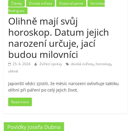
Články
Divoká zvířata
Doporučujeme
Veronika
Rodriguez
Olihně mají svůj
horoskop. Datum jejich
narození určuje, jací
budou milovníci
,
,
25. 4. 2024
Zvířecí zprávy
divoká zvířata
horoskop
olihně
Japonští vědci zjistili, že měsíc narození ovlivňuje taktiku
olihní při páření po celý jejich život.
Read more
Povídky Josefa Dubna