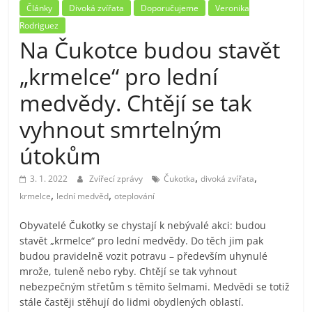
Články
Divoká zvířata
Doporučujeme
Veronika
Rodriguez
Na Čukotce budou stavět
„krmelce“ pro lední
medvědy. Chtějí se tak
vyhnout smrtelným
útokům
,
,
3. 1. 2022
Zvířecí zprávy
Čukotka
divoká zvířata
,
,
krmelce
lední medvěd
oteplování
Obyvatelé Čukotky se chystají k nebývalé akci: budou
stavět „krmelce“ pro lední medvědy. Do těch jim pak
budou pravidelně vozit potravu – především uhynulé
mrože, tuleně nebo ryby. Chtějí se tak vyhnout
nebezpečným střetům s těmito šelmami. Medvědi se totiž
stále častěji stěhují do lidmi obydlených oblastí.