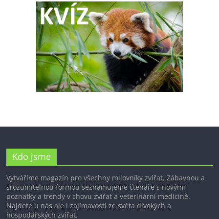
Kdo jsme
Vytváříme magazín pro všechny milovníky zvířat. Zábavnou a
srozumitelnou formou seznamujeme čtenáře s novými
poznatky a trendy v chovu zvířat a veterinární medicíně.
Najdete u nás ale i zajímavosti ze světa divokých a
hospodářských zvířat.