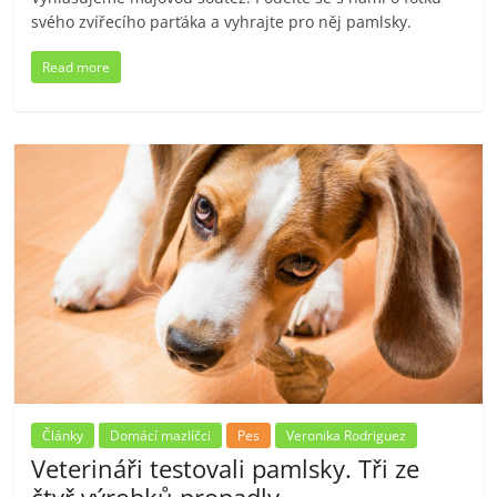
svého zvířecího parťáka a vyhrajte pro něj pamlsky.
Read more
Články
Domácí mazlíčci
Pes
Veronika Rodriguez
Veterináři testovali pamlsky. Tři ze