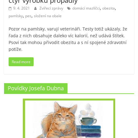
čtyř výrobků propadly
,
,
9. 4. 2021
Zvířecí zprávy
domácí mazlíčci
obezita
,
,
pamlsky
pes
složení na obale
Pozor na pamlsky, varují veterináři. Testy totiž ukázaly, že
řada z nich obsahuje daleko víc kalorií, než udává štítek.
Psovi tak mohou přivodit obezitu a s ní spojené zdravotní
potíže.
Read more
Povídky Josefa Dubna