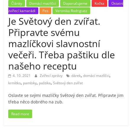
Články
Domácí mazlíčci
Doporučujeme
Kočka
Ostatní
zvířecí kamarádi
Pes
Veronika Rodriguez
Je Světový den zvířat.
Připravte svému
mazlíčkovi slavnostní
večeři. Třeba paštiku dle
našeho receptu
,
,
4. 10. 2021
Zvířecí zprávy
dárek
domácí mazlíčci
,
,
,
krmítko
pamlsky
paštika
Světový den zvířat
Oslavte se svými mazlíčky Světový den zvířat. Připravte jim
třeba něco dobrého na zub.
Read more