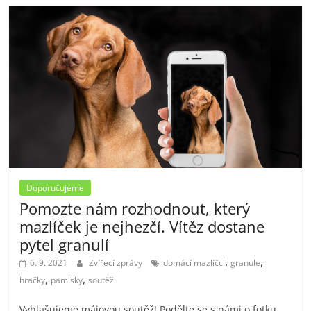
Doporučujeme
Pomozte nám rozhodnout, který
mazlíček je nejhezčí. Vítěz dostane
pytel granulí
,
,
6. 9. 2021
Zvířecí zprávy
domácí mazlíčci
granule
,
,
hračky
pamlsky
soutěž
Vyhlašujeme májovou soutěž! Podělte se s námi o fotku