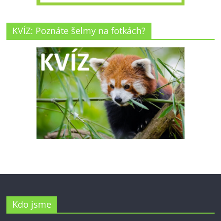
KVÍZ: Poznáte šelmy na fotkách?
Kdo jsme