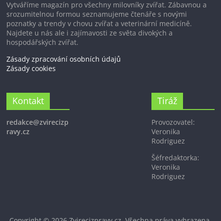
Vytváříme magazín pro všechny milovníky zvířat. Zábavnou a
srozumitelnou formou seznamujeme čtenáře s novými
poznatky a trendy v chovu zvířat a veterinární medicíně.
Najdete u nás ale i zajímavosti ze světa divokých a
hospodářských zvířat.
Zásady zpracování osobních údajů
Zásady cookies
Kontakt
Tiráž
redakce@zvirecizp
Provozovatel:
ravy.cz
Veronika
Rodriguez
Šéfredaktorka:
Veronika
Rodriguez
Copyright © 2026
Zvirecizpravy.cz
. Všechna práva vyhrazena.