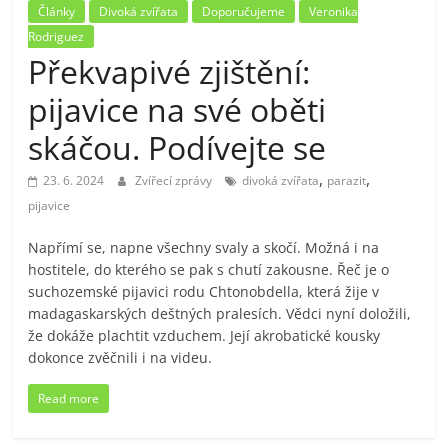
Články
Divoká zvířata
Doporučujeme
Veronika
Rodriguez
Překvapivé zjištění:
pijavice na své oběti
skáčou. Podívejte se
,
,
23. 6. 2024
Zvířecí zprávy
divoká zvířata
parazit
pijavice
Napřímí se, napne všechny svaly a skočí. Možná i na
hostitele, do kterého se pak s chutí zakousne. Řeč je o
suchozemské pijavici rodu Chtonobdella, která žije v
madagaskarských deštných pralesích. Vědci nyní doložili,
že dokáže plachtit vzduchem. Její akrobatické kousky
dokonce zvěčnili i na videu.
Read more