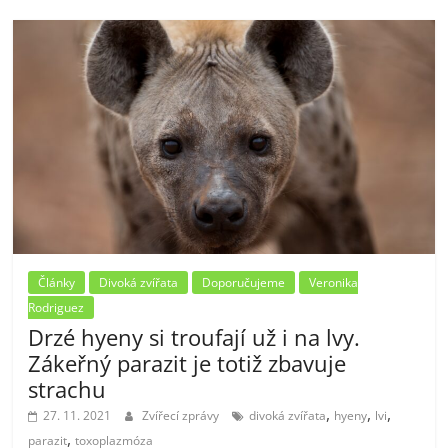
Články
Divoká zvířata
Doporučujeme
Veronika
Rodriguez
Drzé hyeny si troufají už i na lvy.
Zákeřný parazit je totiž zbavuje
strachu
,
,
,
27. 11. 2021
Zvířecí zprávy
divoká zvířata
hyeny
lvi
,
parazit
toxoplazmóza