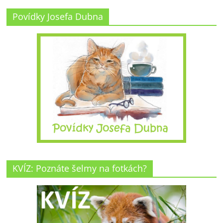
Povídky Josefa Dubna
KVÍZ: Poznáte šelmy na fotkách?