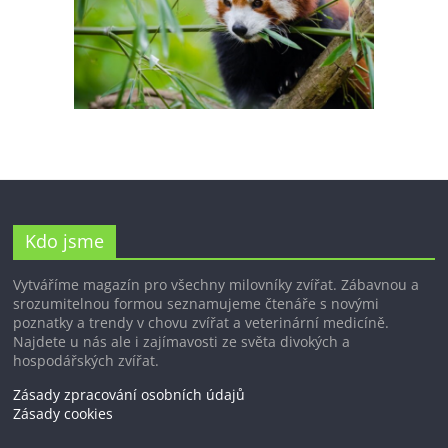
Kdo jsme
Vytváříme magazín pro všechny milovníky zvířat. Zábavnou a
srozumitelnou formou seznamujeme čtenáře s novými
poznatky a trendy v chovu zvířat a veterinární medicíně.
Najdete u nás ale i zajímavosti ze světa divokých a
hospodářských zvířat.
Zásady zpracování osobních údajů
Zásady cookies