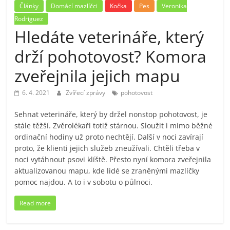
Články
Domácí mazlíčci
Kočka
Pes
Veronika
Rodriguez
Hledáte veterináře, který
drží pohotovost? Komora
zveřejnila jejich mapu
6. 4. 2021
Zvířecí zprávy
pohotovost
Sehnat veterináře, který by držel nonstop pohotovost, je
stále těžší. Zvěrolékaři totiž stárnou. Sloužit i mimo běžné
ordinační hodiny už proto nechtějí. Další v noci zavírají
proto, že klienti jejich služeb zneužívali. Chtěli třeba v
noci vytáhnout psovi klíště. Přesto nyní komora zveřejnila
aktualizovanou mapu, kde lidé se zraněnými mazlíčky
pomoc najdou. A to i v sobotu o půlnoci.
Read more