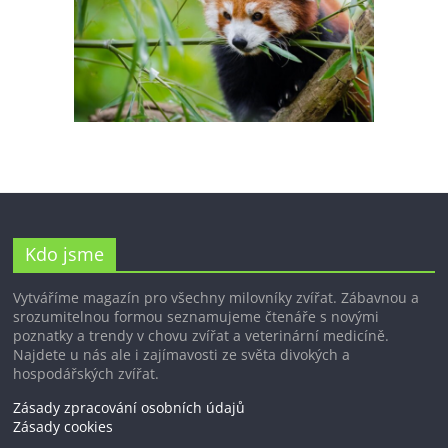
Kdo jsme
Vytváříme magazín pro všechny milovníky zvířat. Zábavnou a
srozumitelnou formou seznamujeme čtenáře s novými
poznatky a trendy v chovu zvířat a veterinární medicíně.
Najdete u nás ale i zajímavosti ze světa divokých a
hospodářských zvířat.
Zásady zpracování osobních údajů
Zásady cookies