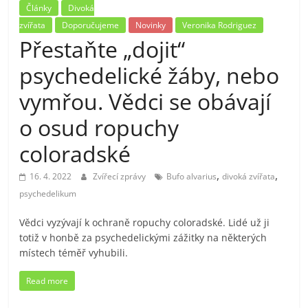
Články
Divoká
zvířata
Doporučujeme
Novinky
Veronika Rodriguez
Přestaňte „dojit“
psychedelické žáby, nebo
vymřou. Vědci se obávají
o osud ropuchy
coloradské
,
,
16. 4. 2022
Zvířecí zprávy
Bufo alvarius
divoká zvířata
psychedelikum
Vědci vyzývají k ochraně ropuchy coloradské. Lidé už ji
totiž v honbě za psychedelickými zážitky na některých
místech téměř vyhubili.
Read more