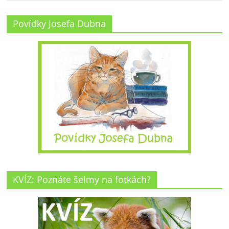
Povídky Josefa Dubna
KVÍZ: Poznáte šelmy na fotkách?