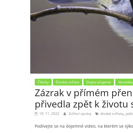
Články
Divoká zvířata
Doporučujeme
Veronika
Zázrak v přímém přeno
přivedla zpět k životu
,
18. 11. 2022
Zvířecí zprávy
divoká zvířata
pták
Podívejte se na dojemné video, na kterém se sýkor