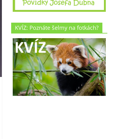
KVÍZ: Poznáte šelmy na fotkách?