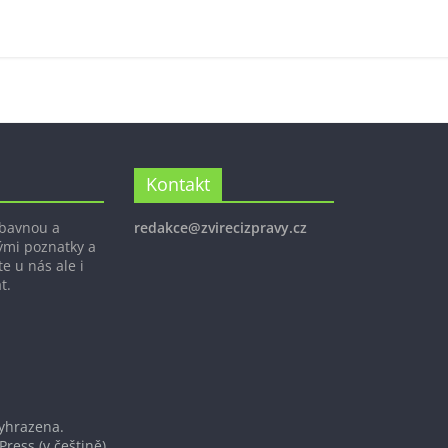
Kontakt
ábavnou a
redakce@zvirecizpravy.cz
ými poznatky a
e u nás ale i
t.
vyhrazena.
Press
(v češtině).