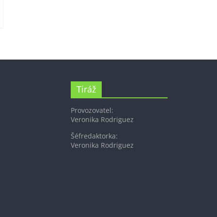
Tiráž
Provozovatel:
Veronika Rodriguez
Šéfredaktorka:
Veronika Rodriguez