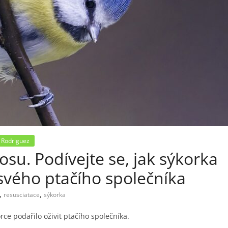
 Rodriguez
su. Podívejte se, jak sýkorka
 svého ptačího společníka
,
,
resusciatace
sýkorka
ce podařilo oživit ptačího společníka.