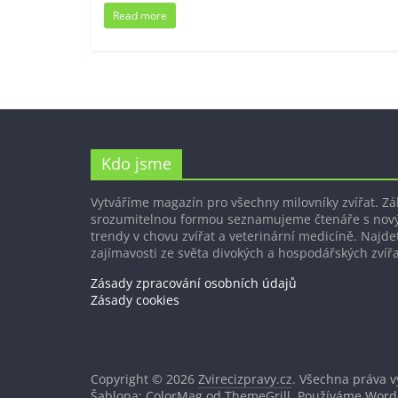
Read more
Kdo jsme
Vytváříme magazín pro všechny milovníky zvířat. Z
srozumitelnou formou seznamujeme čtenáře s nov
trendy v chovu zvířat a veterinární medicíně. Najdet
zajímavosti ze světa divokých a hospodářských zvířa
Zásady zpracování osobních údajů
Zásady cookies
Copyright © 2026
Zvirecizpravy.cz
. Všechna práva 
Šablona: ColorMag od
ThemeGrill
. Používáme
Word