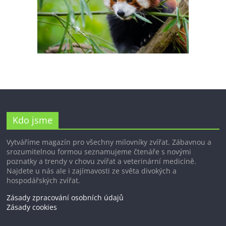
Kdo jsme
Vytváříme magazín pro všechny milovníky zvířat. Zábavnou a
srozumitelnou formou seznamujeme čtenáře s novými
poznatky a trendy v chovu zvířat a veterinární medicíně.
Najdete u nás ale i zajímavosti ze světa divokých a
hospodářských zvířat.
Zásady zpracování osobních údajů
Zásady cookies