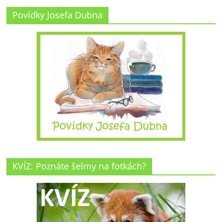
Povídky Josefa Dubna
KVÍZ: Poznáte šelmy na fotkách?