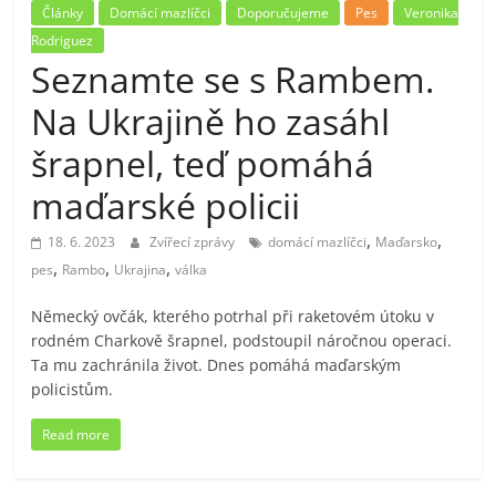
Články
Domácí mazlíčci
Doporučujeme
Pes
Veronika
Rodriguez
Seznamte se s Rambem.
Na Ukrajině ho zasáhl
šrapnel, teď pomáhá
maďarské policii
,
,
18. 6. 2023
Zvířecí zprávy
domácí mazlíčci
Maďarsko
,
,
,
pes
Rambo
Ukrajina
válka
Německý ovčák, kterého potrhal při raketovém útoku v
rodném Charkově šrapnel, podstoupil náročnou operaci.
Ta mu zachránila život. Dnes pomáhá maďarským
policistům.
Read more